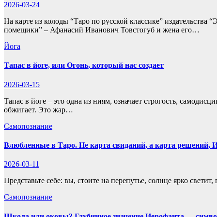
2026-03-24
На карте из колоды “Таро по русской классике” издательства 
помещики” – Афанасий Иванович Товстогуб и жена его…
Йога
Тапас в йоге, или Огонь, который нас создает
2026-03-15
Тапас в йоге – это одна из ниям, означает строгость, самодисц
обжигает. Это жар…
Самопознание
Влюбленные в Таро. Не карта свиданий, а карта решений, И
2026-03-11
Представьте себе: вы, стоите на перепутье, солнце ярко светит
Самопознание
Школа или оковы? Глубинное значение Иерофанта — симво