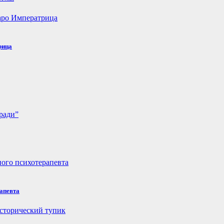
рица
рапевта