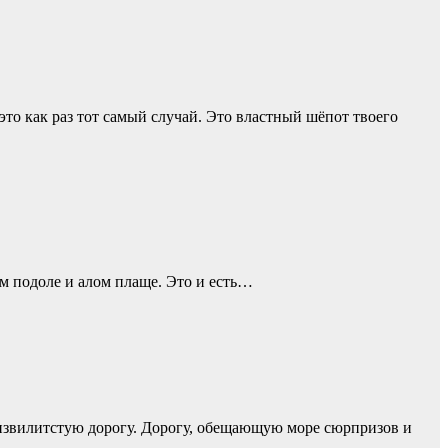
то как раз тот самый случай. Это властный шёпот твоего
лом подоле и алом плаще. Это и есть…
ю извилитстую дорогу. Дорогу, обещающую море сюрпризов и