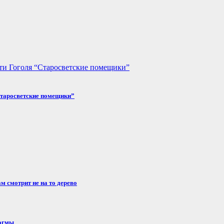
“Старосветские помещики”
м смотрит не на то дерево
догмы