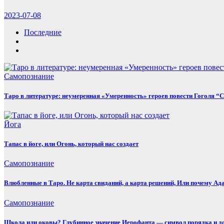
2023-07-08
Последние
Самопознание
Таро в литературе: неумеренная «Умеренность» героев повести Гоголя 
Йога
Тапас в йоге, или Огонь, который нас создает
Самопознание
Влюбленные в Таро. Не карта свиданий, а карта решений, Или почему Ада
Самопознание
Школа или оковы? Глубинное значение Иерофанта — символ порядка и 