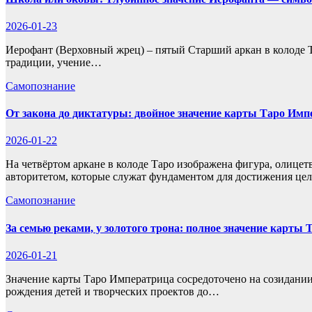
2026-01-23
Иерофант (Верховный жрец) – пятый Старший аркан в колоде Таро
традиции, учение…
Самопознание
От закона до диктатуры: двойное значение карты Таро Имп
2026-01-22
На четвёртом аркане в колоде Таро изображена фигура, олицет
авторитетом, которые служат фундаментом для достижения ц
Самопознание
За семью реками, у золотого трона: полное значение карты
2026-01-21
Значение карты Таро Императрица сосредоточено на созидании
рождения детей и творческих проектов до…