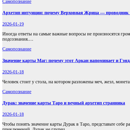
Самопознание
Архетип интуиции: почему Верховная Жрица — проводник в
2026-01-19
Иногда ответы на самые важные вопросы не произносятся громк
подсознания.…
Самопознание
Значение карты Маг: почему этот Аркан напоминает и Гэнд
2026-01-18
Человек стоит у стола, на котором разложены меч, жезл, монет
Самопознание
Дурак: значение карты Таро и вечный архетип странника
2026-01-18
Чтобы понять значение карты Дурак в Таро, представьте себе
приключений. Дурак не глупец.…