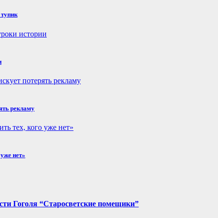
 тупик
и
рять рекламу
 уже нет»
ести Гоголя “Старосветские помещики”