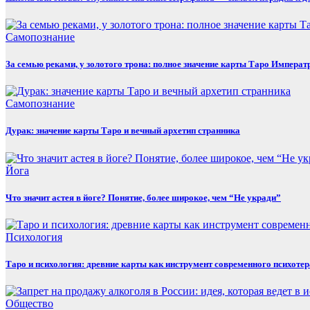
Самопознание
За семью реками, у золотого трона: полное значение карты Таро Императ
Самопознание
Дурак: значение карты Таро и вечный архетип странника
Йога
Что значит астея в йоге? Понятие, более широкое, чем “Не укради”
Психология
Таро и психология: древние карты как инструмент современного психоте
Общество