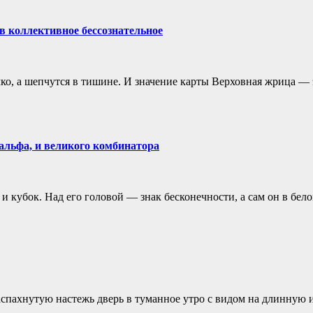
 коллективное бессознательное
о, а шепчутся в тишине. И значение карты Верховная жрица — э
альфа, и великого комбинатора
а и кубок. Над его головой — знак бесконечности, а сам он в бе
 распахнутую настежь дверь в туманное утро с видом на длинну