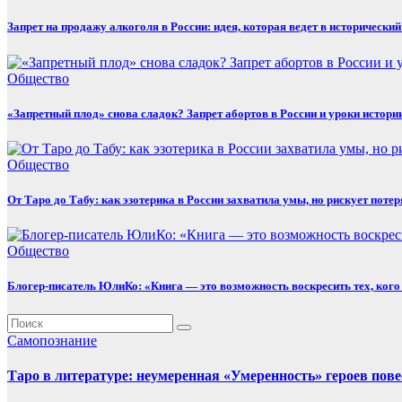
Запрет на продажу алкоголя в России: идея, которая ведет в исторический
Общество
«Запретный плод» снова сладок? Запрет абортов в России и уроки истори
Общество
От Таро до Табу: как эзотерика в России захватила умы, но рискует поте
Общество
Блогер-писатель ЮлиКо: «Книга — это возможность воскресить тех, кого
Самопознание
Таро в литературе: неумеренная «Умеренность» героев пов