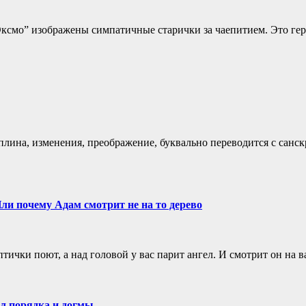
“Эксмо” изображены симпатичные старички за чаепитием. Это ге
иплина, изменения, преображение, буквально переводится с санск
ли почему Адам смотрит не на то дерево
, птички поют, а над головой у вас парит ангел. И смотрит он на
л порядка и догмы