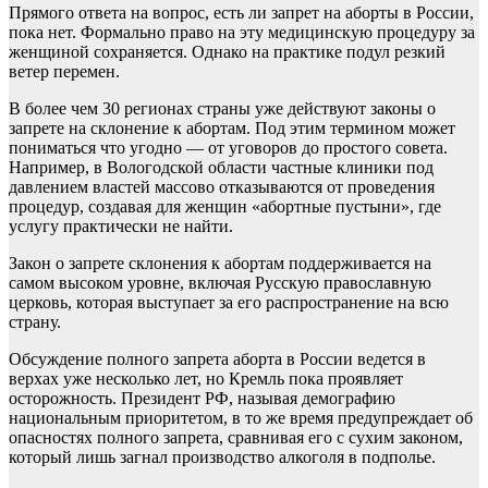
Прямого ответа на вопрос, есть ли запрет на аборты в России,
пока нет. Формально право на эту медицинскую процедуру за
женщиной сохраняется. Однако на практике подул резкий
ветер перемен.
В более чем 30 регионах страны уже действуют законы о
запрете на склонение к абортам. Под этим термином может
пониматься что угодно — от уговоров до простого совета.
Например, в Вологодской области частные клиники под
давлением властей массово отказываются от проведения
процедур, создавая для женщин «абортные пустыни», где
услугу практически не найти.
Закон о запрете склонения к абортам поддерживается на
самом высоком уровне, включая Русскую православную
церковь, которая выступает за его распространение на всю
страну.
Обсуждение полного запрета аборта в России ведется в
верхах уже несколько лет, но Кремль пока проявляет
осторожность. Президент РФ, называя демографию
национальным приоритетом, в то же время предупреждает об
опасностях полного запрета, сравнивая его с сухим законом,
который лишь загнал производство алкоголя в подполье.