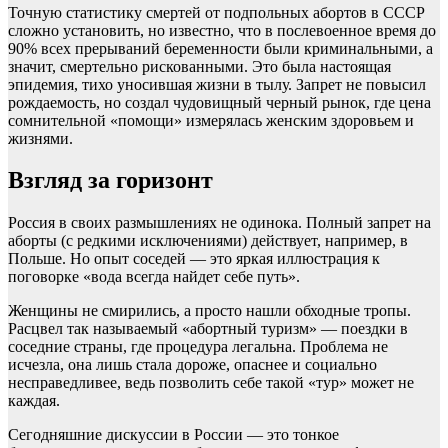
Точную статистику смертей от подпольных абортов в СССР
сложно установить, но известно, что в послевоенное время до
90% всех прерываний беременности были криминальными, а
значит, смертельно рискованными. Это была настоящая
эпидемия, тихо уносившая жизни в тылу. Запрет не повысил
рождаемость, но создал чудовищный черный рынок, где цена
сомнительной «помощи» измерялась женским здоровьем и
жизнями.
Взгляд за горизонт
Россия в своих размышлениях не одинока. Полный запрет на
аборты (с редкими исключениями) действует, например, в
Польше. Но опыт соседей — это яркая иллюстрация к
поговорке «вода всегда найдет себе путь».
Женщины не смирились, а просто нашли обходные тропы.
Расцвел так называемый «абортный туризм» — поездки в
соседние страны, где процедура легальна. Проблема не
исчезла, она лишь стала дороже, опаснее и социально
несправедливее, ведь позволить себе такой «тур» может не
каждая.
Сегодняшние дискуссии в России — это тонкое