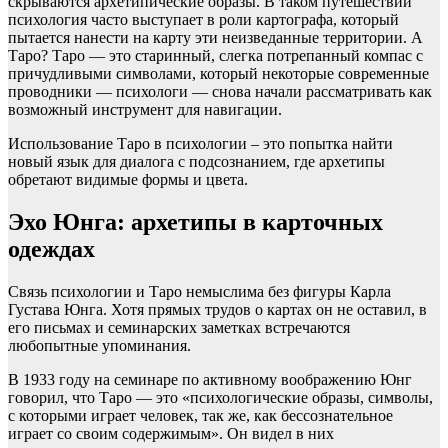
скрываются архетипические образы. В таком путешествии
психология часто выступает в роли картографа, который
пытается нанести на карту эти неизведанные территории. А
Таро? Таро — это старинный, слегка потрепанный компас с
причудливыми символами, который некоторые современные
проводники — психологи — снова начали рассматривать как
возможный инструмент для навигации.
Использование Таро в психологии – это попытка найти
новый язык для диалога с подсознанием, где архетипы
обретают видимые формы и цвета.
Эхо Юнга: архетипы в карточных
одеждах
Связь психологии и Таро немыслима без фигуры Карла
Густава Юнга. Хотя прямых трудов о картах он не оставил, в
его письмах и семинарских заметках встречаются
любопытные упоминания.
В 1933 году на семинаре по активному воображению Юнг
говорил, что Таро — это «психологические образы, символы,
с которыми играет человек, так же, как бессознательное
играет со своим содержимым». Он видел в них