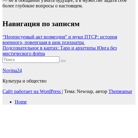
— не в обещании узнать будущее, а в мужестве задать себе
более глубокие вопросы о настоящем.
Навигация по записям
“Неописуемый акт возмездия” и муки ПТСР: история
военного, повергшая в шок психиатра
Подсознательное в картах: Таро и архетипы Юнга без
мистического флёра
Novina24
Культура и общество
Сайт работает на WordPress
|
Тема: Newsup, автор
Themeansar
Home