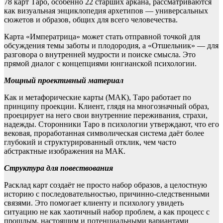
78 карт Таро, особенно 22 старших аркана, рассматриваются
как визуальная энциклопедия архетипов — универсальных
сюжетов и образов, общих для всего человечества.
Карта «Императрица» может стать отправной точкой для
обсуждения темы заботы и плодородия, а «Отшельник» — для
разговора о внутренней мудрости и поиске смысла. Это
прямой диалог с концепциями юнгианской психологии.
Мощный проективный материал
Как и метафорические карты (МАК), Таро работает по
принципу проекции. Клиент, глядя на многозначный образ,
проецирует на него свои внутренние переживания, страхи,
надежды. Сторонники Таро в психологии утверждают, что его
вековая, проработанная символическая система даёт более
глубокий и структурированный отклик, чем часто
абстрактные изображения на МАК.
Структура для повествования
Расклад карт создаёт не просто набор образов, а целостную
историю с последовательностью, причинно-следственными
связями. Это помогает клиенту и психологу увидеть
ситуацию не как хаотичный набор проблем, а как процесс с
прошлым, настоящим и потенциальными вариантами