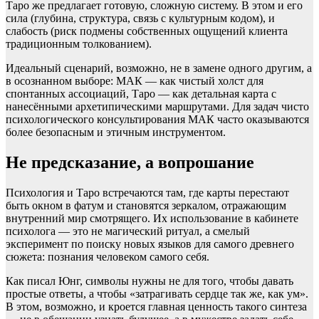
Таро же предлагает готовую, сложную систему. В этом и его
сила (глубина, структура, связь с культурным кодом), и
слабость (риск подмены собственных ощущений клиента
традиционным толкованием).
Идеальный сценарий, возможно, не в замене одного другим, а
в осознанном выборе: МАК — как чистый холст для
спонтанных ассоциаций, Таро — как детальная карта с
нанесёнными архетипическими маршрутами. Для задач чисто
психологического консультирования МАК часто оказываются
более безопасным и этичным инструментом.
Не предсказание, а вопрошание
Психология и Таро встречаются там, где карты перестают
быть окном в фатум и становятся зеркалом, отражающим
внутренний мир смотрящего. Их использование в кабинете
психолога — это не магический ритуал, а смелый
эксперимент по поиску новых языков для самого древнего
сюжета: познания человеком самого себя.
Как писал Юнг, символы нужны не для того, чтобы давать
простые ответы, а чтобы «затрагивать сердце так же, как ум».
В этом, возможно, и кроется главная ценность такого синтеза