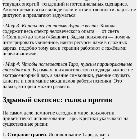
текущих энергий, тенденций и потенциальных сценариев.
Акцент делается на свободе воли и ответственности: карты не
диктуют, а предлагают задуматься.
·
Миф 3: Карты несут только дурные вести
. Колода
содержит весь спектр человеческого опыта — от света
(«Солнце») до тьмы («Башня»). Задача психолога — помочь
интегрировать увиденное, найти ресурсы даже в сложных
картах, подобно тому как в терапии работают с тяжёлыми
переживаниями.
·
Миф 4: Чтобы пользоваться Таро, нужны паранормальные
способности
. В рамках психологического подхода важнее не
экстрасенсорный дар, а знание символики, умение слушать
клиента и понимание механизмов работы психики. Это
навык, который можно развить.
Здравый скепсис: голоса против
На самом деле немногие сегодня в мире психологии
приветствуют использование Таро. Критики указывают на
существенные риски:
1.
Стирание граней
. Использование Таро, даже в