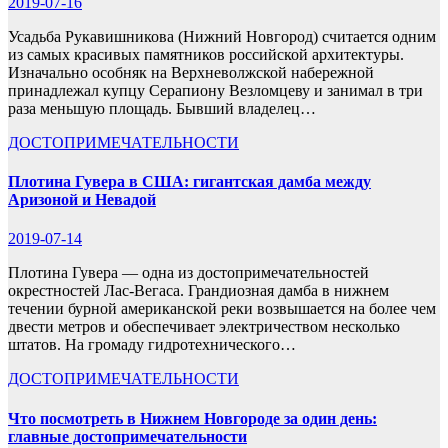
2019-07-16
Усадьба Рукавишникова (Нижний Новгород) считается одним
из самых красивых памятников российской архитектуры.
Изначально особняк на Верхневолжской набережной
принадлежал купцу Серапиону Везломцеву и занимал в три
раза меньшую площадь. Бывший владелец…
ДОСТОПРИМЕЧАТЕЛЬНОСТИ
Плотина Гувера в США: гигантская дамба между
Аризоной и Невадой
2019-07-14
Плотина Гувера — одна из достопримечательностей
окрестностей Лас-Вегаса. Грандиозная дамба в нижнем
течении бурной американской реки возвышается на более чем
двести метров и обеспечивает электричеством несколько
штатов. На громаду гидротехнического…
ДОСТОПРИМЕЧАТЕЛЬНОСТИ
Что посмотреть в Нижнем Новгороде за один день:
главные достопримечательности