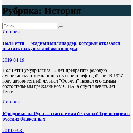
Рубрика:
История
История
Пол Гетти — жадный миллиардер, который отказался
платить выкуп за любимого внука
2019-04-19
Пол Гетти умудрился за 12 лет превратить рядовую
американскую компанию в империю нефтедобычи. В 1957
году авторитетный журнал "Форчун" назвал его самым
состоятельным гражданином США, а спустя девять лет
Гетти…
История
Юродивые на Руси — святые или безумцы? Три истории о
русских блаженных
2019-03-31