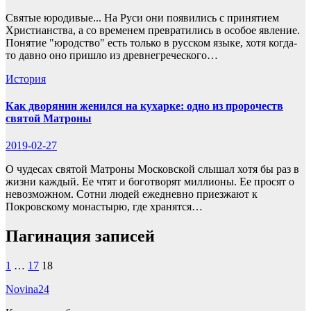
Святые юродивые... На Руси они появились с принятием
Христианства, а со временем превратились в особое явление.
Понятие "юродство" есть только в русском языке, хотя когда-
то давно оно пришло из древнегреческого…
История
Как дворянин женился на кухарке: одно из пророчеств
святой Матроны
2019-02-27
О чудесах святой Матроны Московской слышал хотя бы раз в
жизни каждый. Ее чтят и боготворят миллионы. Ее просят о
невозможном. Сотни людей ежедневно приезжают к
Покровскому монастырю, где хранятся…
Пагинация записей
1
…
17
18
Novina24