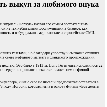
ть выкуп за любимого внука
ый журнал «Форчун» назвал его самым состоятельным
н он не так небывалыми достижениями в бизнесе, как
венность и взбудоражил американские и европейские СМИ.
авших газетами, но благодаря упорству и смекалке ставших
ся в семье нефтяного магната ирландского происхождения.
 нефтью. Это было в 1913-м, Полу Гетти едва исполнилось 22
а к середине прошлого века стал владельцем нефтяной
кфеллера, книг о себе не писал и предпочитал оставаться в
 году. История, которая легла в основу фильма «Все деньги