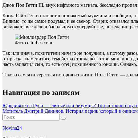
Джон Пол Гетти III, внук нефтяного магната, бесследно пропал
Когда Гэйл Гетти позвонил незнакомый мужчина и сообщил, что
Видимо, то же самое подумал и ее свекор. Старик отказался п
возможно, все дело в банальном скупердяйстве, нежелании рас
Фото с forbes.com
Так или иначе, похитители ничего не получили, а потому разо
отпрыска знаменитого семейства стоила всего три миллиона дол
часть заплатил сын, то есть отец похищенного юноши. Однако,
Такова самая интересная история из жизни Пола Гетти — долл
Навигация по записям
Юродивые на Руси — святые или безумцы? Три истории о рус
Мститель Дмитрий Данилов. История парня, который в одиноч
Novina24