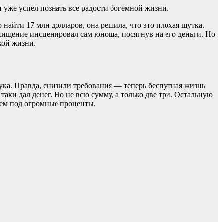
он уже успел познать все радости богемной жизни.
 найти 17 млн долларов, она решила, что это плохая шутка.
охищение инсценировал сам юноша, посягнув на его деньги. Но
кой жизни.
нука. Правда, снизили требования — теперь беспутная жизнь
таки дал денег. Но не всю сумму, а только две три. Остальную
чем под огромные проценты.