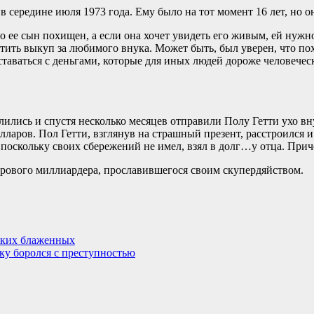
 в середине июля 1973 года. Ему было на тот момент 16 лет, но 
 ее сын похищен, а если она хочет увидеть его живым, ей нужно
латить выкуп за любимого внука. Может быть, был уверен, что п
ставаться с деньгами, которые для иных людей дороже человечес
злились и спустя несколько месяцев отправили Полу Гетти ухо в
ларов. Пол Гетти, взглянув на страшный презент, расстроился и 
 поскольку своих сбережений не имел, взял в долг…у отца. При
арового миллиардера, прославившегося своим скупердяйством.
ских блаженных
ку боролся с преступностью