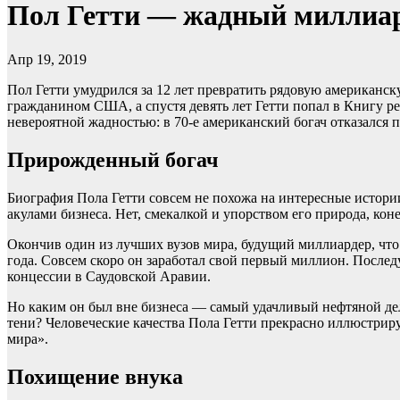
Пол Гетти — жадный миллиард
Апр 19, 2019
Пол Гетти умудрился за 12 лет превратить рядовую американ
гражданином США, а спустя девять лет Гетти попал в Книгу ре
невероятной жадностью: в 70-е американский богач отказался 
Прирожденный богач
Биография Пола Гетти совсем не похожа на интересные истори
акулами бизнеса. Нет, смекалкой и упорством его природа, кон
Окончив один из лучших вузов мира, будущий миллиардер, что 
года. Совсем скоро он заработал свой первый миллион. Послед
концессии в Саудовской Аравии.
Но каким он был вне бизнеса — самый удачливый нефтяной деле
тени? Человеческие качества Пола Гетти прекрасно иллюстрируе
мира».
Похищение внука