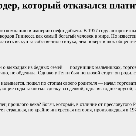
ер, который отказался плати
скую компанию в империю нефтедобычи. В 1957 году авторитетн
кордов Гиннесса как самый богатый человек в мире. Но известе
платить выкуп за собственного внука, чем поверг в шок общест
и о выходцах из бедных семей — полунищих мальчишках, торгов
ечно, не обделила. Однако у Гетти был неплохой старт: он родил
называется, пошел по стопам своего родителя — начал торговать
ующие годы заключал сделку за сделкой, одна выгоднее другой, 
ц прошлого века? Богач, который, в отличие от пресловутого Ро
т страшная, но крайне интересная история, произошедшая в 1973