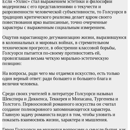
Если «Уллис» стал выражением эстетики и философии
модернизма с его представлениями о текучести и
разрозненности человеческой субъективности, то Голсуорси в
традициях критического реализма делает ядром своего
повествования ярко выписанные, точно очерченные
характеры с выраженным социальным измерением.
Ощутив нарастающую дегуманизацию жизни, выразившуюся
в колониальных и мировых войнах, в стремительном
техническом прогрессе, в обострении классовой борьбы,
Голсуорси пытается по-своему противостоять ей,
провозглашая весьма четкую морально-эстетическую
позицию:
На вопросы, ради чего мы отдаемся искусство, есть только
один верный ответ: ради большего и большего блага и
величия человека.
Среди своих учителей в литературе Голсуорси называл
Шекспира и Диккенса, Теккерея и Мопасана, Тургенева и
Толстого. Первоосновой романного искусства он считал
создание полнокровного запоминающегося характера.
Главную задачу романиста видел в том, чтобы уловить и
показать взаимосвязь жизни, характера и мышления.
Герои Голсуорси не мучаются вопросами о смысле бытия, как