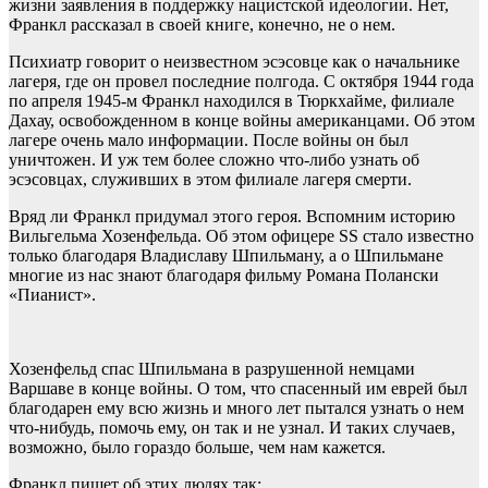
жизни заявления в поддержку нацистской идеологии. Нет,
Франкл рассказал в своей книге, конечно, не о нем.
Психиатр говорит о неизвестном эсэсовце как о начальнике
лагеря, где он провел последние полгода. С октября 1944 года
по апреля 1945-м Франкл находился в Тюркхайме, филиале
Дахау, освобожденном в конце войны американцами. Об этом
лагере очень мало информации. После войны он был
уничтожен. И уж тем более сложно что-либо узнать об
эсэсовцах, служивших в этом филиале лагеря смерти.
Вряд ли Франкл придумал этого героя. Вспомним историю
Вильгельма Хозенфельда. Об этом офицере SS стало известно
только благодаря Владиславу Шпильману, а о Шпильмане
многие из нас знают благодаря фильму Романа Полански
«Пианист».
Хозенфельд спас Шпильмана в разрушенной немцами
Варшаве в конце войны. О том, что спасенный им еврей был
благодарен ему всю жизнь и много лет пытался узнать о нем
что-нибудь, помочь ему, он так и не узнал. И таких случаев,
возможно, было гораздо больше, чем нам кажется.
Франкл пишет об этих людях так: