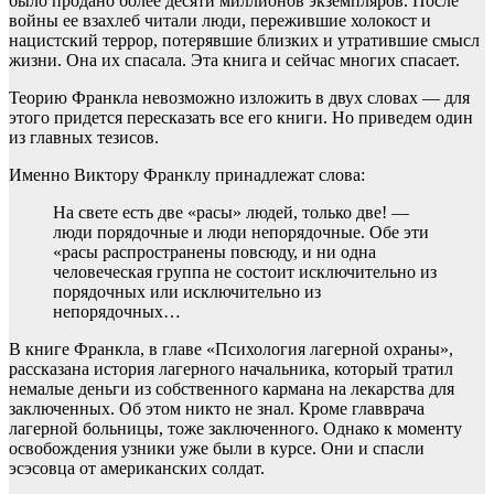
было продано более десяти миллионов экземпляров. После
войны ее взахлеб читали люди, пережившие холокост и
нацистский террор, потерявшие близких и утратившие смысл
жизни. Она их спасала. Эта книга и сейчас многих спасает.
Теорию Франкла невозможно изложить в двух словах — для
этого придется пересказать все его книги. Но приведем один
из главных тезисов.
Именно Виктору Франклу принадлежат слова:
На свете есть две «расы» людей, только две! —
люди порядочные и люди непорядочные. Обе эти
«расы распространены повсюду, и ни одна
человеческая группа не состоит исключительно из
порядочных или исключительно из
непорядочных…
В книге Франкла, в главе «Психология лагерной охраны»,
рассказана история лагерного начальника, который тратил
немалые деньги из собственного кармана на лекарства для
заключенных. Об этом никто не знал. Кроме главврача
лагерной больницы, тоже заключенного. Однако к моменту
освобождения узники уже были в курсе. Они и спасли
эсэсовца от американских солдат.