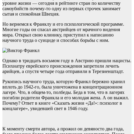
уровне жизни — сегодня в рейтинге стран по количеству
самоубийств почему-то одну из первых строчек занимает
сытая и спокойная Швеция.
Но вернемся к Франклу и его психологической программе.
Многие годы он спасал австрийцев от мрачного видения
мира. Открыл свою клинику, приступил к написанию
научного труда о суициде и способах борьбы с ним.
Однако в тридцать восьмом году в Австрию пришли нацисты.
Психиатру еврейского происхождения запретили лечить
арийцев, а спустя четыре года отправили в Терезиенштадт.
Рукопись научного труда, которую Франкл бережно хранил
вплоть до 1942-го, была уничтожена в концентрационном
лагере. Что, в общем-то, полбеды. Беда в том, что в лагерях
погибли родители Франкла и его молодая жена. А он выжил.
Почему? Ответ в книге «Сказать жизни «Да!»: психолог в
концлагере», увидевшей свет в 1946 году.
К моменту смерти автора, а прожил он девяносто два года,