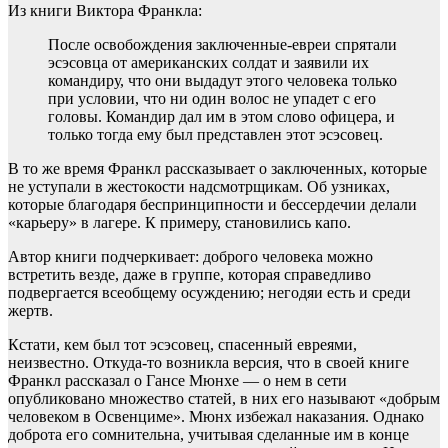
Из книги Виктора Франкла:
После освобождения заключенные-евреи спрятали
эсэсовца от американских солдат и заявили их
командиру, что они выдадут этого человека только
при условии, что ни один волос не упадет с его
головы. Командир дал им в этом слово офицера, и
только тогда ему был представлен этот эсэсовец.
В то же время Франкл рассказывает о заключенных, которые
не уступали в жестокости надсмотрщикам. Об узниках,
которые благодаря беспринципности и бессердечии делали
«карьеру» в лагере. К примеру, становились капо.
Автор книги подчеркивает: доброго человека можно
встретить везде, даже в группе, которая справедливо
подвергается всеобщему осуждению; негодяи есть и среди
жертв.
Кстати, кем был тот эсэсовец, спасенный евреями,
неизвестно. Откуда-то возникла версия, что в своей книге
Франкл рассказал о Гансе Мюнхе — о нем в сети
опубликовано множество статей, в них его называют «добрым
человеком в Освенциме». Мюнх избежал наказания. Однако
доброта его сомнительна, учитывая сделанные им в конце