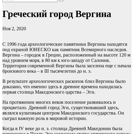
Греческий город Вергина
Ноя 2, 2020
С 1996 года археологические памятники Вергины находятся
под охраной ЮНЕСКО как памятник Всемирного наследия.
Вергина – городок в Греции, расположенный на высоте 120 м
над уровнем моря, в 80 км к юго-западу от Салоник.
Территория современной Вергины была заселена еще с начала
бронзового века – в III тысячелетии до н. э.
В результате археологических раскопок близ Вергины было
доказано, что именно здесь в древние времена находилась
первая столица Македонского царства – Эги.
На протяжении многих веков поселение развивалось и
процветало. Древний город Эги, существовавший здесь,
являлся культовым центром Македонского государства. Он
сыграл важную роль в мировой истории.
Когда в IV веке до н. э. столица Древней Македонии была
перенесена в Пеллу, Эги сохранила статус священного города