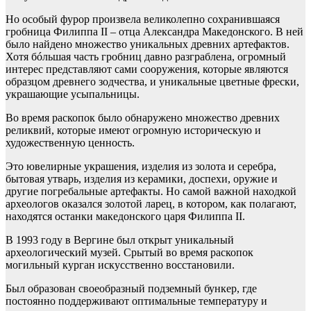
Но особый фурор произвела великолепно сохранившаяся
гробница Филиппа II – отца Александра Македонского. В ней
было найдено множество уникальных древних артефактов.
Хотя бóльшая часть гробниц давно разграблена, огромный
интерес представляют сами сооружения, которые являются
образцом древнего зодчества, и уникальные цветные фрески,
украшающие усыпальницы.
Во время раскопок было обнаружено множество древних
реликвий, которые имеют огромную историческую и
художественную ценность.
Это ювелирные украшения, изделия из золота и серебра,
бытовая утварь, изделия из керамики, доспехи, оружие и
другие погребальные артефакты. Но самой важной находкой
археологов оказался золотой ларец, в котором, как полагают,
находятся останки македонского царя Филиппа II.
В 1993 году в Вергине был открыт уникальный
археологический музей. Срытый во время раскопок
могильный курган искусственно восстановили.
Был образован своеобразный подземный бункер, где
постоянно поддерживают оптимальные температуру и