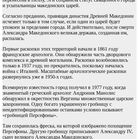
и усыпальницы македонских царей.
Согласно преданию, правящая династия Древней Македонии
исчезнет только в том случае, если один из царей будет
упокоен за пределами города. И действительно, после смерти
Александра Македонского великая держава, созданная им,
распалась.
Первые раскопки этих территорий начали в 1861 году
французские археологи. Они обнаружили часть дворцового
комплекса и древний могильник. Раскопки возобновились
только в 1937 году, но прекратились, поскольку началась
война с Италией. Масштабные археологические раскопки
развернулись уже в 1950-х годах.
Всемирную известность город получил в 1977 году, когда
знаменитый греческий археолог Андроник Манолис
обнаружил в окрестностях Вергины множественные царские
захоронения. Одну богато украшенную гробницу с
неидентифицированными останками условно называют
«гробницей Персефоны».
Там сохранилась фреска, на которой изображено похищение
Персефоны. Другую гробницу приписывают Александру IV,
сыну великого Александра Македонского.