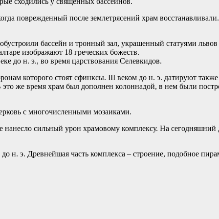
рые сходились у священных бассейнов.
, когда поврежденный после землетрясений храм восстанавливали
е обустроили бассейн и тронный зал, украшенный статуями льво
 алтаре изображают 18 греческих божеств.
еке до н. э., во время царствования Селевкидов.
ронам которого стоят сфинксы. III веком до н. э. датируют так
это же время храм был дополнен колоннадой, в нем были постр
церковь с многочисленными мозаиками.
ое нанесло сильный урон храмовому комплексу. На сегодняшний 
ом до н. э. Древнейшая часть комплекса – строение, подобное пир