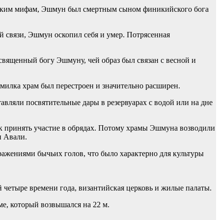
йским мифам, Эшмун был смертным сыном финикийского бога
й связи, Эшмун оскопил себя и умер. Потрясенная
священный богу Эшмуну, чей образ был связан с весной и
милка храм был перестроен и значительно расширен.
тавляли посвятительные дары в резервуарах с водой или на дне
к принять участие в обрядах. Потому храмы Эшмуна возводили
и Авали.
ражениями бычьих голов, что было характерно для культуры
четыре времени года, византийская церковь и жилые палаты.
ме, который возвышался на 22 м.