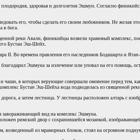
 плодородия, здоровья и долголетия Эшмун. Согласно финики
едовать его, чтобы сделать его своим любовником. Не желая это
 в бога.
вященной реки Авали, финикийцы возвели храмовый комплекс, по
его Бустан Эш-Шейх.
а II. Во времена правления его наследников Бодашарта и Ятан-
о благодарил Эшмуна за излечение или уповал на его помощь, ос
и чаши, в которых верующие совершали омовение перед тем, ка
 комплекс Бустан Эш-Шейха вода подводилась из священной рек
орога, а затем лестница. У лестницы расположен алтарь с изоб
ся завораживающий вид на комплекс Эшмуна.
оложен римский двор с сохранившейся мозаикой, изображающей 
0 м, возведенный из мраморных блоков, стоял на огромном подиу