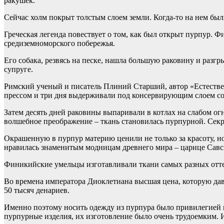
ракушек.
Сейчас холм покрыт толстым слоем земли. Когда-то на нем бы
Греческая легенда повествует о том, как был открыт пурпур. 
средиземноморского побережья.
Его собака, резвясь на песке, нашла большую раковину и разгры
супруге.
Римский ученый и писатель Плиний Старший, автор «Естестве
прессом и три дня выдерживали под консервирующим слоем со
Затем десять дней раковины выпаривали в котлах на слабом ог
волшебное преображение – ткань становилась пурпурной. Секре
Окрашенную в пурпур материю ценили не только за красоту, но 
нравилась знаменитым модницам древнего мира – царице Савс
Финикийские умельцы изготавливали ткани самых разных оттенк
Во времена императора Диоклетиана высшая цена, которую дава
50 тысяч денариев.
Именно поэтому носить одежду из пурпура было привилегией ц
пурпурные изделия, их изготовление было очень трудоемким. И