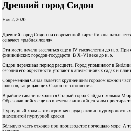
Древний город Сидон
Ноя 2, 2020
Древний город Сидон на современной карте Ливана называется
означает «рыбная ловля».
Эти места начали заселяться еще в IV тысячелетии до н. э. 
финикийских городов-государств. В X–VI веке до н. э.
Сидон переживал период расцвета. Город упоминают в Библии к
сегодня его окрестности утопают в апельсиновых садах и план
Современная Сайда является крупнейшим городом южной части
шлюзов, защищающих Сидон от затопления.
В районе гавани находится Старый город Сайды с холмом Мю
Образовавшийся еще во времена финикийцев холм простирается 
Пурпурный холм – это огромная груда раковин пурпуроносных
знаменитой пурпурной краски.
Бóльшую часть отходов при производстве поглощало море. А то,