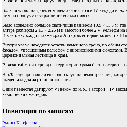
В восточной части подиума видны следы водных каналов, кото
Большинство построек комплекса относится к IV веку до н. э.
ним на подиуме построили несколько новых.
Было возведено большое святилище размером 10,5 × 11,5 м, гд
алтарь размером 2,15 × 2,26 м и высотой более 2 м. Рельефы на
В комплекс входит также храм Астарты, который возвели в III в
Внутри храма находятся остатки каменного трона, по обеим сто
фасадом, украшенным рельефом с дионисийскими сюжетами. В 
церемониальная лестница в храм.
В византийский период на территории храма была построена 
В 570 году произошло еще одно крупное землетрясение, котор
пьедестала для жертвоприношения.
Один пьедестал датируют VI веком до н. э., а второй – IV век
вавилонских мастеров.
Навигация по записям
Руины Карфагена