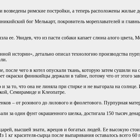
ли возведены римские постройки, а теперь расположены жилые д
Финикийский бог Мелькарт, покровитель мореплавателей и главн
зла ее. Увидев, что из пасти собаки капает слюна алого цвета, 
нной истории», детально описал технологию производства пурп
ли.
не, после чего в котел опускали ткань, которую затем сушили н
т окраски финикийцы держали в тайне, потому что от этого зав
и за то, что она не линяла при стирке и не выгорала на солнце
кой, Семирамиде и Клеопатре.
ов – от розового до лилового и фиолетового. Пурпурная матери
ли за один фунт окрашенного шелка, достигала 150 тысяч денари
арей, высшей знати, жрецов и богатых людей. Ее высокую стои
з 1 кг красителя-сырца после выпаривания оставалось всего 60 