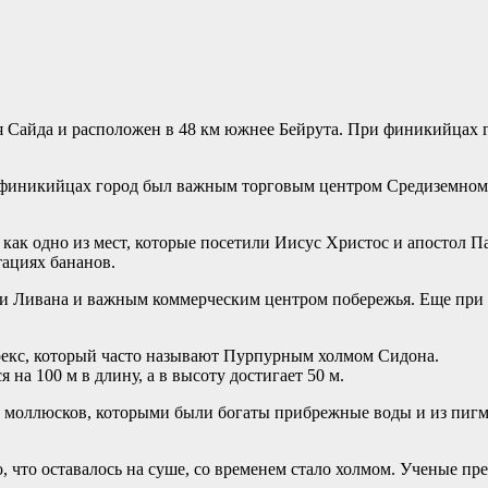
 Сайда и расположен в 48 км южнее Бейрута. При финикийцах г
При финикийцах город был важным торговым центром Средиземном
ак одно из мест, которые посетили Иисус Христос и апостол Пав
тациях бананов.
 Ливана и важным коммерческим центром побережья. Еще при ф
рекс, который часто называют Пурпурным холмом Сидона.
на 100 м в длину, а в высоту достигает 50 м.
 моллюсков, которыми были богаты прибрежные воды и из пигме
 что оставалось на суше, со временем стало холмом. Ученые пред