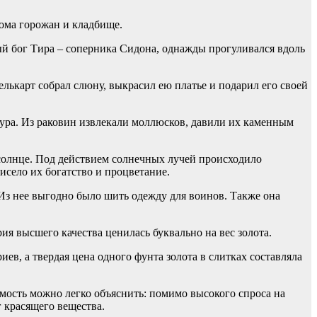
ома горожан и кладбище.
ый бог Тира – соперника Сидона, однажды прогуливался вдоль
Мелькарт собрал слюну, выкрасил ею платье и подарил его своей
ура. Из раковин извлекали моллюсков, давили их каменным
а солнце. Под действием солнечных лучей происходило
исело их богатство и процветание.
. Из нее выгодно было шить одежду для воинов. Также она
я высшего качества ценилась буквально на вес золота.
ев, а твердая цена одного фунта золота в слитках составляла
мость можно легко объяснить: помимо высокого спроса на
г красящего вещества.