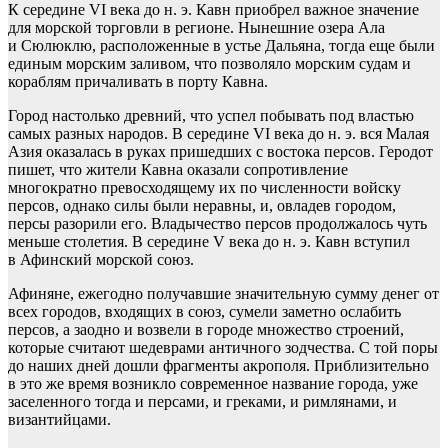
К середине VI века до н. э. Кавн приобрел важное значение
для морской торговли в регионе. Нынешние озера Ала
и Сюлюклю, расположенные в устье Дальяна, тогда еще были
единым морским заливом, что позволяло морским судам и
кораблям причаливать в порту Кавна.
Город настолько древний, что успел побывать под властью
самых разных народов. В середине VI века до н. э. вся Малая
Азия оказалась в руках пришедших с востока персов. Геродот
пишет, что жители Кавна оказали сопротивление
многократно превосходящему их по численности войску
персов, однако силы были неравны, и, овладев городом,
персы разорили его. Владычество персов продолжалось чуть
меньше столетия. В середине V века до н. э. Кавн вступил
в Афинский морской союз.
Афиняне, ежегодно получавшие значительную сумму денег от
всех городов, входящих в союз, сумели заметно ослабить
персов, а заодно и возвели в городе множество строений,
которые считают шедеврами античного зодчества. С той поры
до наших дней дошли фрагменты акрополя. Приблизительно
в это же время возникло современное название города, уже
заселенного тогда и персами, и греками, и римлянами, и
византийцами.