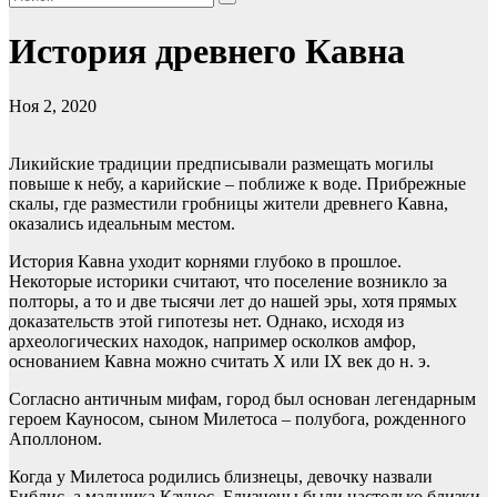
История древнего Кавна
Ноя 2, 2020
Ликийские традиции предписывали размещать могилы
повыше к небу, а карийские – поближе к воде. Прибрежные
скалы, где разместили гробницы жители древнего Кавна,
оказались идеальным местом.
История Кавна уходит корнями глубоко в прошлое.
Некоторые историки считают, что поселение возникло за
полторы, а то и две тысячи лет до нашей эры, хотя прямых
доказательств этой гипотезы нет. Однако, исходя из
археологических находок, например осколков амфор,
основанием Кавна можно считать X или IX век до н. э.
Согласно античным мифам, город был основан легендарным
героем Кауносом, сыном Милетоса – полубога, рожденного
Аполлоном.
Когда у Милетоса родились близнецы, девочку назвали
Библис, а мальчика Каунос. Близнецы были настолько близки