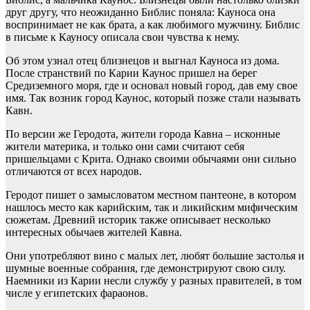
друг другу, что неожиданно Библис поняла: Кауноса она
воспринимает не как брата, а как любимого мужчину. Библис
в письме к Кауносу описала свои чувства к нему.
Об этом узнал отец близнецов и выгнал Кауноса из дома.
После странствий по Карии Каунос пришел на берег
Средиземного моря, где и основал новый город, дав ему свое
имя. Так возник город Каунос, который позже стали называть
Кавн.
По версии же Геродота, жители города Кавна – исконные
жители материка, и только они сами считают себя
пришельцами с Крита. Однако своими обычаями они сильно
отличаются от всех народов.
Геродот пишет о замысловатом местном пантеоне, в котором
нашлось место как карийским, так и ликийским мифическим
сюжетам. Древний историк также описывает несколько
интересных обычаев жителей Кавна.
Они употребляют вино с малых лет, любят большие застолья и
шумные военные собрания, где демонстрируют свою силу.
Наемники из Карии несли службу у разных правителей, в том
числе у египетских фараонов.