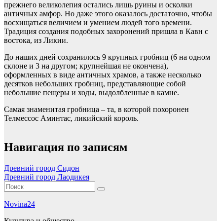
прежнего великолепия остались лишь руины и осколки
античных амфор. Но даже этого оказалось достаточно, чтобы
восхищаться величием и умением людей того времени.
Традиция создания подобных захоронений пришла в Кавн с
востока, из Ликии.
До наших дней сохранилось 9 крупных гробниц (6 на одном
склоне и 3 на другом; крупнейшая не окончена),
оформленных в виде античных храмов, а также несколько
десятков небольших гробниц, представляющие собой
небольшие пещеры и ходы, выдолбленные в камне.
Самая знаменитая гробница – та, в которой похоронен
Телмессос Аминтас, ликийский король.
Навигация по записям
Древний город Сидон
Древний город Лаодикея
Novina24
Культура и общество