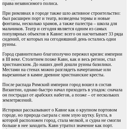
права независимого полиса.
При римлянах в городе также шло активное строительство:
был расширен порт и театр, возведены термы и новые
фонтаны, несколько храмов, а также палестра – школа для
мальчиков. Театр и сегодня является одним из самых
популярных объектов в Кавне: всего он насчитывает 33 ряда
сидений, от которых на сегодняшний день остались одни
руины.
Город сравнительно благополучно пережил кризис империи
в III веке. Столетием позже Кавн, как и весь регион, стал
христианским. До наших дней дошли руины базилики.
Местами на стенах можно разглядеть начертанные или
вырезанные в камне древние христианские кресты.
После распада Римский империи город вошел в состав
Византии, однако быстро начал приходить в упадок: сначала
он пострадал от арабских набегов, а позже – от нескольких
землетрясений.
Историки рассказывают о Кавне как о крупном портовом
городе, но природа сыграла с ним злую шутку. Бухта, в
которой расположен город, стала мелкой, и судна не смогли
больше в нее заходить. Кавн утратил значение как порт.