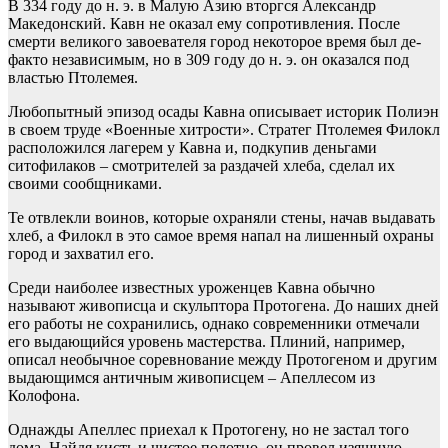
В 334 году до н. э. в Малую Азию вторгся Александр
Македонский. Кавн не оказал ему сопротивления. После
смерти великого завоевателя город некоторое время был де-
факто независимым, но в 309 году до н. э. он оказался под
властью Птолемея.
Любопытный эпизод осады Кавна описывает историк Полиэн
в своем труде «Военные хитрости». Стратег Птолемея Филокл
расположился лагерем у Кавна и, подкупив деньгами
ситофилаков – смотрителей за раздачей хлеба, сделал их
своими сообщниками.
Те отвлекли воинов, которые охраняли стены, начав выдавать
хлеб, а Филокл в это самое время напал на лишенный охраны
город и захватил его.
Среди наиболее известных уроженцев Кавна обычно
называют живописца и скульптора Протогена. До наших дней
его работы не сохранились, однако современники отмечали
его выдающийся уровень мастерства. Плиний, например,
описал необычное соревнование между Протогеном и другим
выдающимся античным живописцем – Апеллесом из
Колофона.
Однажды Апеллес приехал к Протогену, но не застал того
дома. Найдя кисть и чистое полотно, он провел изящную