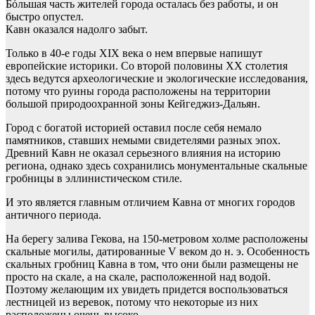
Бóльшая часть жителей города осталась без работы, и он
быстро опустел.
Кавн оказался надолго забыт.
Только в 40-е годы ХІХ века о нем впервые напишут
европейские историки. Со второй половины ХХ столетия
здесь ведутся археологические и экологические исследования,
потому что руины города расположены на территории
большой природоохранной зоны Кейгеджиз-Дальян.
Город с богатой историей оставил после себя немало
памятников, ставших немыми свидетелями разных эпох.
Древний Кавн не оказал серьезного влияния на историю
региона, однако здесь сохранились монументальные скальные
гробницы в эллинистическом стиле.
И это является главным отличием Кавна от многих городов
античного периода.
На берегу залива Гекова, на 150-метровом холме расположены
скальные могилы, датированные V веком до н. э. Особенность
скальных гробниц Кавна в том, что они были размещены не
просто на скале, а на скале, расположенной над водой.
Поэтому желающим их увидеть придется воспользоваться
лестницей из веревок, потому что некоторые из них
расположены очень высоко.