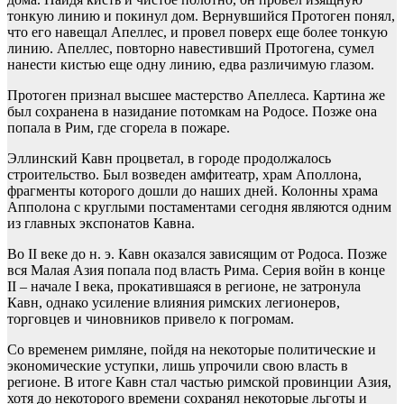
тонкую линию и покинул дом. Вернувшийся Протоген понял,
что его навещал Апеллес, и провел поверх еще более тонкую
линию. Апеллес, повторно навестивший Протогена, сумел
нанести кистью еще одну линию, едва различимую глазом.
Протоген признал высшее мастерство Апеллеса. Картина же
был сохранена в назидание потомкам на Родосе. Позже она
попала в Рим, где сгорела в пожаре.
Эллинский Кавн процветал, в городе продолжалось
строительство. Был возведен амфитеатр, храм Аполлона,
фрагменты которого дошли до наших дней. Колонны храма
Апполона с круглыми постаментами сегодня являются одним
из главных экспонатов Кавна.
Во II веке до н. э. Кавн оказался зависящим от Родоса. Позже
вся Малая Азия попала под власть Рима. Серия войн в конце
II – начале I века, прокатившаяся в регионе, не затронула
Кавн, однако усиление влияния римских легионеров,
торговцев и чиновников привело к погромам.
Со временем римляне, пойдя на некоторые политические и
экономические уступки, лишь упрочили свою власть в
регионе. В итоге Кавн стал частью римской провинции Азия,
хотя до некоторого времени сохранял некоторые льготы и