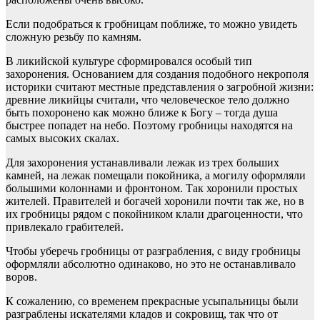
Если подобраться к гробницам поближе, то можно увидеть
сложную резьбу по камням.
В ликийской культуре сформировался особый тип
захоронения. Основанием для создания подобного некрополя
историки считают местные представления о загробной жизни:
древние ликийцы считали, что человеческое тело должно
быть похоронено как можно ближе к Богу – тогда душа
быстрее попадет на небо. Поэтому гробницы находятся на
самых высоких скалах.
Для захоронения устанавливали лежак из трех больших
камней, на лежак помещали покойника, а могилу оформляли
большими колоннами и фронтоном. Так хоронили простых
жителей. Правителей и богачей хоронили почти так же, но в
их гробницы рядом с покойником клали драгоценности, что
привлекало грабителей.
Чтобы уберечь гробницы от разграбления, с виду гробницы
оформляли абсолютно одинаково, но это не останавливало
воров.
К сожалению, со временем прекрасные усыпальницы были
разграблены искателями кладов и сокровищ, так что от