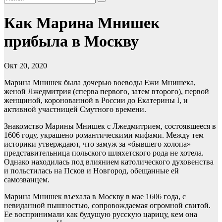
Как Марина Мнишек
прибыла в Москву
Окт 20, 2020
Марина Мнишек была дочерью воеводы Ежи Мнишека,
женой Лжедмитрия (сперва первого, затем второго), первой
женщиной, коронованной в России до Екатерины I, и
активной участницей Смутного времени.
Знакомство Марины Мнишек с Лжедмитрием, состоявшееся в
1606 году, украшено романтическими мифами. Между тем
историки утверждают, что замуж за «бывшего холопа»
представительница польского шляхетского рода не хотела.
Однако находилась под влиянием католического духовенства
и польстилась на Псков и Новгород, обещанные ей
самозванцем.
Марина Мнишек въехала в Москву в мае 1606 года, с
невиданной пышностью, сопровождаемая огромной свитой.
Ее воспринимали как будущую русскую царицу, кем она