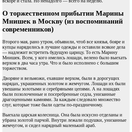
вскоре и стала. Но ненадолго — всего на неделю.
О торжественном прибытии Марины
Мнишек в Москву (из воспоминаний
современников)
Второго мая, рано утром, объявили, чтоб все князья, бояре и
купцы нарядились в лучшие одежды и оставили всякие дела
— надлежит встретить будущую царицу. То есть Марину
Мнишек. Всем, у кого имелись лошади, велено было выехать
верхом в два часа утра. Что и было исполнено с большим
торжеством.
Дворяне и вельможи, ехавшие верхом, были в дорогущих
нарядах, украшенных золотом и жемчугом. Лошади их были
увешаны золотыми и серебряными цепями. А на лошадях
были позолоченные и посеребренные седла, унизанные
драгоценными камнями. За каждым следовало множество
слуг, которые тоже были одеты по-праздничному.
Выехала царская колесница. Она была искусно отделаны и
убрана золотой парчой. Внутри лежали подушки, унизанные
жемчугом, и сидел нарядный маленький араб.