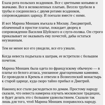
Ехала рота польских всадников. Все с цветными копьями и
значками. Все в великолепных платьях. Весело трубили в
трубы и соединились с двумя ротами всадников,
сопровождавших царицу. И поехали вместе с ними.
И вот Марина Мнишек въехала в Москву. Лжедмитрий,
облаченный в простое платье, покидает дворец в
сопровождении Василия Шуйского и слуги-поляка. Он строго
приказывает не оказывать ему почестей, дабы остаться
неузнанным.
Тем не менее все его увидели, все его узнали.
Когда невеста подъехала к шатрам, ее встретили с большим
почетом.
Марина Мнишек была одета по французскому обычную — в
платье из белого атласа, унизанное драгоценными камнями.
Ее проводили в Кремль и отвезли в Вознесенский монастырь
к старой царице, куда скоро тайно прибыл и Дмитрий.
Наконец все стали расходиться по домам. Простому народу
сказали, что невеста намерена изучать московские традиции,
и будет делать это с большим удовольствием. Сказали так
лишь для того, чтоб Марина Мнишек понравилось народу.