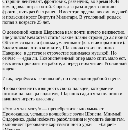
Старший лейтенант, фронтовик, разведчик, во время ВОВ
командовал штрафротой. Сорок два раза ходил за линию
фронта, пять раз был ранен. Имеет три ордена, восемь медалей
и польский крест Виртути Милитари. В уголовный розыск
попал в возрасте 25 лет.
О довоенной жизни Шарапова нам почти ничего неизвестно.
Где учился? Кем хотел стать? Какие планы строил до 22 июня?
Об этом создатели фильма умалчивают (как и авторы книги).
Знаем только, что в комнате у Шарапова стоит пианино.
Наверное, в детстве и отрочестве занимался музыкой. Но
сейчас — едва ли. Новоиспеченный опер мало спит, мало ест,
весь день проводит на работе, а перед сном читает Уголовный
кодекс.
Итак, вернёмся к гениальной, но неправдоподобной сцене.
Чтобы объяснить изящность своих пальцев, которые не
похожи на пальцы водителя, Шарапов садится за пианино и
начинает играть классику.
«Это и я так могу!» — пренебрежительно хмыкает
Промокашка, услышав волшебные звуки Шопена. Мнимый
Сидоренко, дабы избежать разоблачения и угодить бандитам,
выполняет требование харизматичного урки — «бацает»
«Мурку».