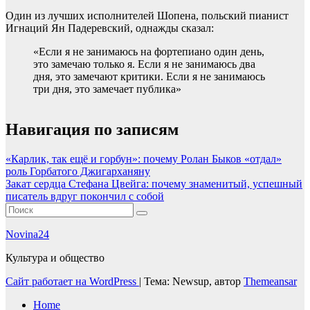
Один из лучших исполнителей Шопена, польский пианист
Игнаций Ян Падеревский, однажды сказал:
«Если я не занимаюсь на фортепиано один день,
это замечаю только я. Если я не занимаюсь два
дня, это замечают критики. Если я не занимаюсь
три дня, это замечает публика»
Навигация по записям
«Карлик, так ещё и горбун»: почему Ролан Быков «отдал»
роль Горбатого Джигарханяну
Закат сердца Стефана Цвейга: почему знаменитый, успешный
писатель вдруг покончил с собой
Novina24
Культура и общество
Сайт работает на WordPress
|
Тема: Newsup, автор
Themeansar
Home