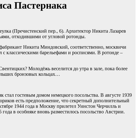
иса Пастернака
улка (Пречистенский пер., 6). Архитектор Никита Лазарев
ьями, отходившими от угловой ротонды.
 фабрикант Никита Миндовский, соответственно, москвичи
 с классическими барельефами и росписями. В ротонде –
вентицких? Молодёжь веселится до утра в зале, пока более
больших бронзовых кольцах…
к стал гостевым домом немецкого посольства. В августе 1939
ториков есть предположение, что секретный дополнительный
тябре 1944 года в Москву прилетел Уинстон Черчилль и
5 года в особняке вновь разместилось посольство Австрии.