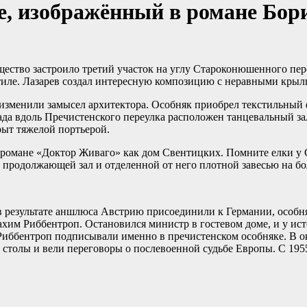
е, изображённый в романе Бор
ество застроило третий участок на углу Староконюшенного пере
тиле. Лазарев создал интересную композицию с неравными крыл
изменили замысел архитектора. Особняк приобрел текстильный
да вдоль Пречистенского переулка расположен танцевальный зал
ыт тяжелой портьерой.
 романе «Доктор Живаго» как дом Свентицких. Помните елки у С
, продолжающей зал и отделенной от него плотной завесью на 
в результате аншлюса Австрию присоединили к Германии, особня
хим Риббентроп. Остановился министр в гостевом доме, и у ис
иббентроп подписывали именно в пречистенском особняке. В ок
а столы и вели переговоры о послевоенной судьбе Европы. С 195