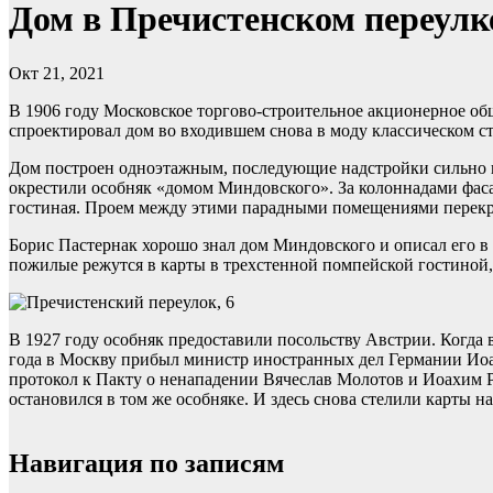
Дом в Пречистенском переулк
Окт 21, 2021
В 1906 году Московское торгово-строительное акционерное общ
спроектировал дом во входившем снова в моду классическом с
Дом построен одноэтажным, последующие надстройки сильно 
окрестили особняк «домом Миндовского». За колоннадами фаса
гостиная. Проем между этими парадными помещениями перекр
Борис Пастернак хорошо знал дом Миндовского и описал его в
пожилые режутся в карты в трехстенной помпейской гостиной
В 1927 году особняк предоставили посольству Австрии. Когда 
года в Москву прибыл министр иностранных дел Германии Иоа
протокол к Пакту о ненападении Вячеслав Молотов и Иоахим Р
остановился в том же особняке. И здесь снова стелили карты н
Навигация по записям