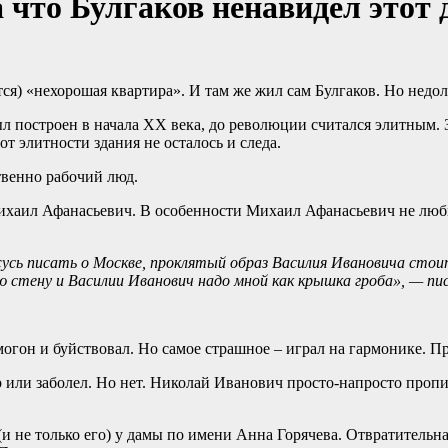
 что Булгаков ненавидел этот 
тся) «нехорошая квартира». И там же жил сам Булгаков. Но недол
л построен в начала XX века, до революции считался элитным.
от элитности здания не осталось и следа.
венно рабочий люд.
хаил Афанасьевич. В особенности Михаил Афанасьевич не любил
ажусь писать о Москве, проклятый образ Василия Ивановича сто
ю стену и Василии Иванович надо мной как крышка гроба», — пис
он и буйствовал. Но самое страшное – играл на гармонике. Пр
р или заболел. Но нет. Николай Иванович просто-напросто проп
 (и не только его) у дамы по имени Анна Горячева. Отвратитель