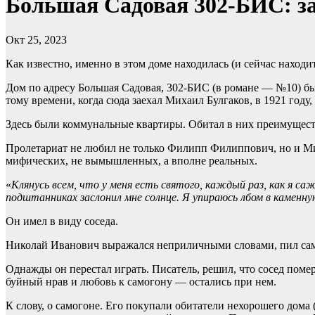
Большая Садовая 302-БИС: за
Окт 25, 2023
Как известно, именно в этом доме находилась (и сейчас находи
Дом по адресу Большая Садовая, 302-БИС (в романе — №10) бы
тому времени, когда сюда заехал Михаил Булгаков, в 1921 году, 
Здесь были коммунальные квартиры. Обитал в них преимущест
Пролетариат не любил не только Филипп Филиппович, но и Ми
мифических, не вымышленных, а вполне реальных.
«
Клянусь всем, что у меня есть святого, каждый раз, как я с
подштанниках заслонил мне солнце. Я упираюсь лбом в каменну
Он имел в виду соседа.
Николай Иванович выражался неприличными словами, пил самог
Однажды он перестал играть. Писатель, решил, что сосед поме
буйный нрав и любовь к самогону — остались при нем.
К слову, о самогоне. Его покупали обитатели нехорошего дома