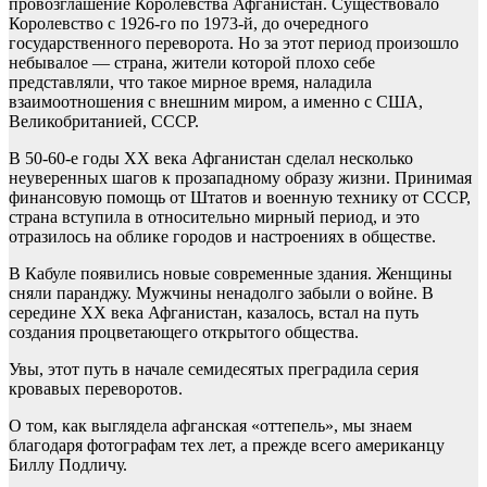
провозглашение Королевства Афганистан. Существовало
Королевство с 1926-го по 1973-й, до очередного
государственного переворота. Но за этот период произошло
небывалое — страна, жители которой плохо себе
представляли, что такое мирное время, наладила
взаимоотношения с внешним миром, а именно с США,
Великобританией, СССР.
В
50-60
-е годы XX века Афганистан сделал несколько
неуверенных шагов к прозападному образу жизни. Принимая
финансовую помощь от
Штатов
и военную технику от СССР,
страна вступила в относительно мирный период, и это
отразилось на облике городов и настроениях в обществе.
В Кабуле появились новые современные здания. Женщины
сняли паранджу. Мужчины ненадолго забыли о войне. В
середине XX века Афганистан, казалось, встал на путь
создания процветающего открытого общества.
Увы, этот путь в начале семидесятых преградила серия
кровавых переворотов.
О том, как выглядела афганская
«оттепель»
, мы знаем
благодаря фотографам тех лет, а прежде всего американцу
Биллу Подличу.