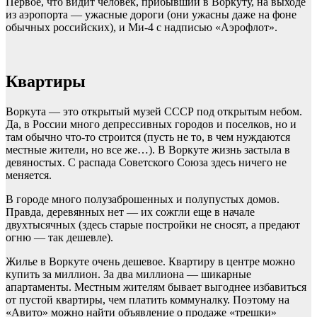
Первое, что видит человек, прибывший в Воркуту, на выходе
из аэропорта — ужасные дороги (они ужасны даже на фоне
обычных российских), и Ми-4 с надписью «Аэрофлот».
Квартиры
Воркута — это открытый музей СССР под открытым небом.
Да, в России много депрессивных городов и поселков, но и
там обычно что-то строится (пусть не то, в чем нуждаются
местные жители, но все же…). В Воркуте жизнь застыла в
девяностых. С распада Советского Союза здесь ничего не
меняется.
В городе много полузаброшенных и полупустых домов.
Правда, деревянных нет — их сожгли еще в начале
двухтысячных (здесь старые постройки не сносят, а предают
огню — так дешевле).
Жилье в Воркуте очень дешевое. Квартиру в центре можно
купить за миллион. За два миллиона — шикарные
апартаменты. Местным жителям бывает выгоднее избавиться
от пустой квартиры, чем платить коммуналку. Поэтому на
«Авито» можно найти объявление о продаже «трешки»