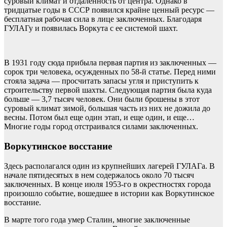
суровый климат и отдаленность от центра. Однако в
тридцатые годы в СССР появился крайне ценный ресурс —
бесплатная рабочая сила в лице заключенных. Благодаря
ГУЛАГу и появилась Воркута с ее системой шахт.
В 1931 году сюда прибыла первая партия из заключенных —
сорок три человека, осужденных по 58-й статье. Перед ними
стояла задача — просчитать запасы угля и приступить к
строительству первой шахты. Следующая партия была куда
больше — 3,7 тысяч человек. Они были брошены в этот
суровый климат зимой, большая часть из них не дожила до
весны. Потом был еще один этап, и еще один, и еще…
Многие годы город отстраивался силами заключенных.
Воркутинское восстание
Здесь располагался один из крупнейших лагерей ГУЛАГа. В
начале пятидесятых в нем содержалось около 70 тысяч
заключенных. В конце июля 1953-го в окрестностях города
произошло событие, вошедшее в истории как Воркутинское
восстание.
В марте того года умер Сталин, многие заключенные