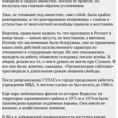
поверили в скорую амнистию. Весной ее провели, но
коснулась она главным образом уголовников.
Зэки, не попавшие под амнистию, само собой, были крайне
разочарованы, и это разочарование вперемешку с гневом и
усталостью от многолетней несвободы привели к восстанию.
Впрочем, правильнее назвать то, что произошло в Речлаге в
конце июля — начале августа, не восстанием, а мятежом.
Потому что заключенные были безоружны, они не применяли
каких-либо действий насильственного характера по
отношению к сотрудникам лагеря. Но они отказывались
выходить на работу, объявляли голодовку, писали жлобы. В
общем, делали все то, о чем и думать не могли при Сталине. И
все они были, конечно, наказаны. «Организаторов саботажа»
приговорили к длительным срокам лишения свободы.
После реорганизации ГУЛАГа в городе продолжали работать
учреждения МВД. А местом ссылки он был вплоть до 1980-х.
Еще пара любопытных фактов из истории Воркуты: на
территории одноименного района в 1971-м и 1974-м были
произведены ядерные подземные взрывы. Они имели не
военное, а хозяйственное значение.
В 80-х в добывающей промышленности наступил кризис.