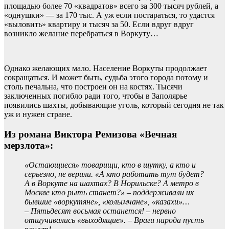
площадью более 70 «квадратов» всего за 300 тысяч рублей, а
«однушки» — за 170 тыс. А уж если постараться, то удастся
«выловить» квартиру и тысяч за 50. Если вдруг вдруг
возникло желание перебраться в Воркуту…
Однако желающих мало. Население Воркуты продолжает
сокращаться. И может быть, судьба этого города потому и
столь печальна, что построен он на костях. Тысячи
заключенных погибло ради того, чтобы в Заполярье
появились шахты, добывающие уголь, который сегодня не так
уж и нужен стране.
Из романа Виктора Ремизова «Вечная
мерзлота»:
«Остающиеся» товарищи, кто в шутку, а кто и
серьезно, не верили. «А кто работать тут будет?
А в Воркуте на шахтах? В Норильске? А метро в
Москве кто рыть станет?» – поддерживали их
бывшие «воркутяне», «колымчане», «казахи»…
– Пятьдесят восьмая останется! – нервно
отшучивались «выходящие». – Враги народа пусть