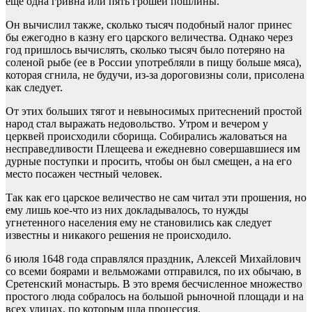
еще одна гривна или пять грошей пошлины.
Он вычислил также, сколько тысяч подобный налог принес
бы ежегодно в казну его царского величества. Однако через
год пришлось вычислять, сколько тысяч было потеряно на
соленой рыбe (eе в России употребляли в пищу больше мяса),
которая сгнила, не будучи, из-за дороговизны соли, присолена
как следует.
От этих больших тягот и невыносимых притеснений простой
народ стал выражать недовольство. Утром и вечером у
церквей происходили сборища. Собирались жаловаться на
несправедливости Плещеева и ежедневно совершавшиеся им
дурные поступки и просить, чтобы он был смещен, а на его
место посажен честный человек.
Так как его царское величество не сам читал эти прошения, но
ему лишь кое-что из них докладывалось, то нужды
угнетенного населения ему не становились как следует
известны и никакого решения не происходило.
6 июля 1648 года справлялся праздник, Алексей Михайлович
со всеми боярами и вельможами отправился, по их обычаю, в
Сретенский монастырь. В это время бесчисленное множество
простого люда собралось на большой рыночной площади и на
всех улицах, по которым шла процессия.