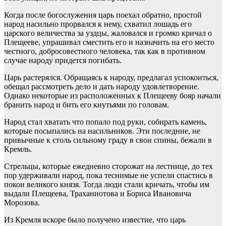
Когда после богослужения царь поехал обратно, простой
народ насильно прорвался к нему, схватил лошадь его
царского величества за уздцы, жаловался и громко кричал о
Плещееве, упрашивал сместить его и назначить на его место
честного, добросовестного человека, так как в противном
случае народу придется погибать.
Царь растерялся. Обращаясь к народу, предлагал успокоиться,
обещал рассмотреть дело и дать народу удовлетворение.
Однако некоторые из расположенных к Плещееву бояр начали
бранить народ и бить его кнутьями по головам.
Народ стал хватать что попало под руки, собирать камень,
которые посыпались на насильников. Эти последние, не
привычные к столь сильному граду в свои спины, бежали в
Кремль.
Стрельцы, которые ежедневно сторожат на лестнице, до тех
пор удерживали народ, пока теснимые не успели спастись в
покои великого князя. Тогда люди стали кричать, чтобы им
выдали Плещеева, Траханиотова и Бориса Ивановича
Морозова.
Из Кремля вскоре было получено известие, что царь