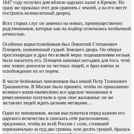
1647 году получил дом вблизи царских палат в Кремле. Но
сразу же приказал этот дом сравнять с землей, а на его месте
построить великолепный дворец.
Всех старых слуг он заменил на новых, преимущественно
родственников, которые как на подбор отличались необычной
алчностью.
Особенно корыстолюбивым был Левонтий Степанович
Плещеев, назначенный судьей Земского двора. Он обирал
простонародье и драл без всякой меры: поднашениями нельая
было насытить его. Плещеев нанимал негодяев для того, чтоб
они ложно доносили на честных людей, и брал взятки за
освобождение их из тюрем.
В числе безбожных чиновников был некий Петр Тихонович
Траханиотов. В Москве было принято, чтобы по приказанию
великого князя ежемесячно все царские чиновники и
ремесленники получали в срок свое жалованье: он же
заставлял людей ждать целыми месяцами…
Один из чиновников, желая выслужиться перед казною его
царского величества и снискать себе расположение,
предложил, чтобы во всей России с соли, стоившей
первоначально за пуд две гривны, или десять грошей, бралась