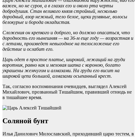
Царь Алексей Михайлович — благовидной наружности, вид его
важен, но не суров, а в глазах его и около рта черты
добродушия. Стан великого князя стройный, несколько
дородный, взор нежный, тело белое, щеки румяные, волосы
белокурые и борода окладистая.
Сложения он крепкого и доброго, но должно опасаться, что
дородность его нынешняя — на 36-м еще году — возрастная и
с летами, произведет невыгодное на телосложение его
действие и ослабит его.
Царь одет в простое платье, широкий, лежащий на груди
воротник, равно как и меховая шапка с короною, богато
украшены жемчугом и алмазами. На груди его висит на
широкой цепи большой, алмазами осыпанный крест.
Так, согласно воспоминания очевидцев, выглядел Алексей
Михайлович, прозванный Тишайшим, правивший отнюдь не
в тишайшее время.
Cоляной бунт
Илья Данилович Милославский, приходивший царю тестем, в