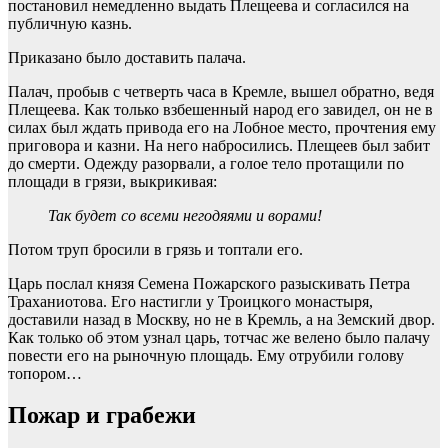
постановил немедленно выдать Плещеева и согласился на
публичную казнь.
Приказано было доставить палача.
Палач, пробыв с четверть часа в Кремле, вышел обратно, ведя
Плещеева. Как только взбешенный народ его завидел, он не в
силах был ждать привода его на Лобное место, прочтения ему
приговора и казни. На него набросились. Плещеев был забит
до смерти. Одежду разорвали, а голое тело протащили по
площади в грязи, выкрикивая:
Так будет со всеми негодяями и ворами!
Потом труп бросили в грязь и топтали его.
Царь послал князя Семена Пожарского разыскивать Петра
Траханиотова. Его настигли у Троицкого монастыря,
доставили назад в Москву, но не в Кремль, а на Земский двор.
Как только об этом узнал царь, тотчас же велено было палачу
повести его на рыночную площадь. Ему отрубили голову
топором…
Пожар и грабежи