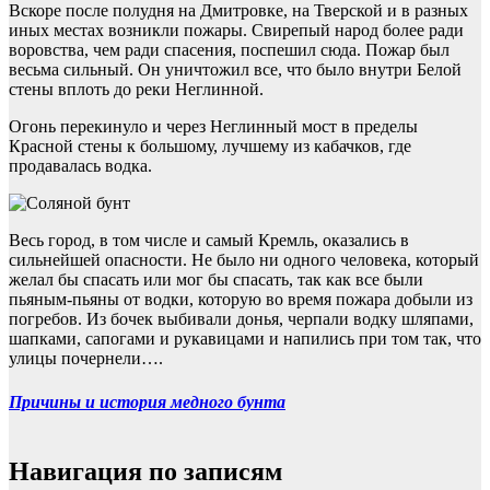
Вскоре после полудня на Дмитровке, на Тверской и в разных
иных местах возникли пожары. Свирепый народ более ради
воровства, чем ради спасения, поспешил сюда. Пожар был
весьма сильный. Он уничтожил все, что было внутри Белой
стены вплоть до реки Неглинной.
Огонь перекинуло и через Неглинный мост в пределы
Красной стены к большому, лучшему из кабачков, где
продавалась водка.
Весь город, в том числе и самый Кремль, оказались в
сильнейшей опасности. Не было ни одного человека, который
желал бы спасать или мог бы спасать, так как все были
пьяным-пьяны от водки, которую во время пожара добыли из
погребов. Из бочек выбивали донья, черпали водку шляпами,
шапками, сапогами и рукавицами и напились при том так, что
улицы почернели….
Причины и история медного бунта
Навигация по записям