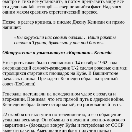
быстро и тихо всё установить, а потом предъявить миру все
эти дело как fait accompli — свершившийся факт. Надеялся
одним махом сравнять стратегический перевес.
Позже, в разгар кризиса, в письме Джону Кеннеди он прямо
напишет:
«Вы окружили нас своими базами… Ваши ракеты
стоят в Турции, буквально у нас под боком».
Обнаружение и ультиматум: «Карантин» Кеннеди
Но скрыть такое было невозможно. 14 октября 1962 года
американский самолёт-разведчик U-2 сделал роковые снимки
строящихся стартовых площадок на Кубе. В Вашингтоне
началась паника. Президент Кеннеди собрал экстренный
совет (ExComm).
Генералы настаивали на немедленном ударе с воздуха и
вторжении. Понимая, что это прямой путь к ядерной войне,
Кеннеди выбрал более осторожный, но рискованный путь.
22 октября он выступил по телевидению, и его обращение
услышал весь мир. Он объявил о введении военно-морского
«карантина» (блокады) вокруг Кубы и потребовал от СССР
вывезти ракеты. Американский флот получил приказ