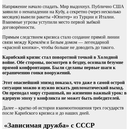
Напряжение начало спадать. Мир выдохнул. Публично США
заявили о ненападении на Кубу, а секретно (через несколько
месяцев) вывели ракеты «Юпитер» из Турции и Италии.
Взаимные угрозы уступили место первой зыбкой
договорённости.
Прямым следствием кризиса стало создание прямой линии
связи между Кремлём и Белым домом — легендарной
«красной кнопки», чтобы больше не доводить до такого.
Карибский кризис стал поворотной точкой в Холодной
войне. Обе стороны, посмотрев в бездну, осознали безумие
прямой конфронтации. Были сделаны первые шаги к
ограничению гонки вооружений.
Этот опаснейший эпизод показал, что даже в самой острой
ситуации можно и нужно искать дипломатический выход.
Он преподал миру страшный, но жизненно важный урок: в
ядерную эпоху у конфликта не может быть победителей.
Далее – кратко об истории взаимоотношения трех государств
после Карибского кризиса и до наших дней.
«Зависимая дружба» с СССР