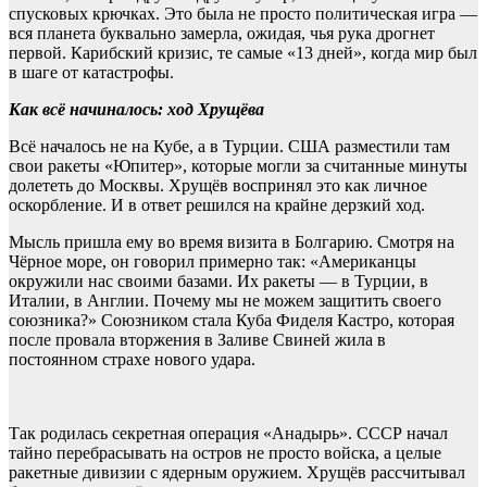
спусковых крючках. Это была не просто политическая игра —
вся планета буквально замерла, ожидая, чья рука дрогнет
первой. Карибский кризис, те самые «13 дней», когда мир был
в шаге от катастрофы.
Как всё начиналось: ход Хрущёва
Всё началось не на Кубе, а в Турции. США разместили там
свои ракеты «Юпитер», которые могли за считанные минуты
долететь до Москвы. Хрущёв воспринял это как личное
оскорбление. И в ответ решился на крайне дерзкий ход.
Мысль пришла ему во время визита в Болгарию. Смотря на
Чёрное море, он говорил примерно так: «Американцы
окружили нас своими базами. Их ракеты — в Турции, в
Италии, в Англии. Почему мы не можем защитить своего
союзника?» Союзником стала Куба Фиделя Кастро, которая
после провала вторжения в Заливе Свиней жила в
постоянном страхе нового удара.
Так родилась секретная операция «Анадырь». СССР начал
тайно перебрасывать на остров не просто войска, а целые
ракетные дивизии с ядерным оружием. Хрущёв рассчитывал