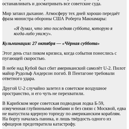
останавливать и досматривать все советские суда.
Мир затаил дыхание. Атмосферу тех дней хорошо передаёт
фраза министра обороны США Роберта Макнамары:
«Я думал, что это последняя суббота, которую я
когда-либо увижу».
Кульминация: 27 октября — «Чёрная суббота»
Этот день стал пиком кризиса, когда события понеслись с
пугающей скоростью.
В небе над Кубой был сбит американский самолёт U-2. Пилот
майор Рудольф Андерсон погиб. В Пентагоне требовали
ответного удара.
Другой U-2 случайно залетел в советское воздушное
пространство, и его чуть не перехватили.
В Карибском море советская подводная лодка Б-59,
измученная глубинными бомбами и без связи с Москвой, едва
не выпустила ядерную торпеду по американским кораблям.
На борту началась паника, и лишь твёрдость одного из
офицеров предотвратила катастрофу.