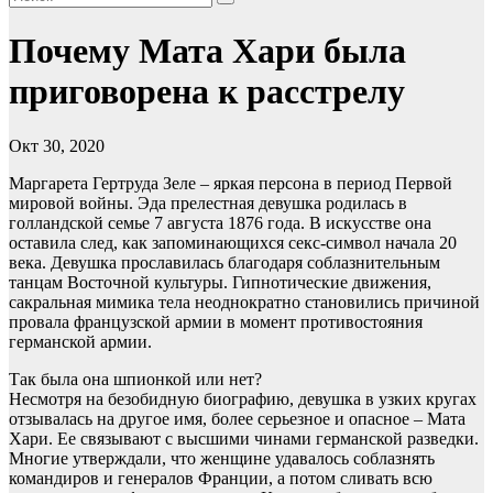
Почему Мата Хари была
приговорена к расстрелу
Окт 30, 2020
Маргарета Гертруда Зеле – яркая персона в период Первой
мировой войны. Эда прелестная девушка родилась в
голландской семье 7 августа 1876 года. В искусстве она
оставила след, как запоминающихся секс-символ начала 20
века. Девушка прославилась благодаря соблазнительным
танцам Восточной культуры. Гипнотические движения,
сакральная мимика тела неоднократно становились причиной
провала французской армии в момент противостояния
германской армии.
Так была она шпионкой или нет?
Несмотря на безобидную биографию, девушка в узких кругах
отзывалась на другое имя, более серьезное и опасное – Мата
Хари. Ее связывают с высшими чинами германской разведки.
Многие утверждали, что женщине удавалось соблазнять
командиров и генералов Франции, а потом сливать всю