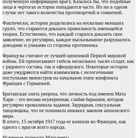
полученную информацию врагу. Казалось бы, что подобные
лица в чертогах истории попадаются часто. Но ни в одном
случае нет такого количества противоречий и сомнений.
Фактически, истории разделились на несколько меньших
групп, что стараются доказать правильность имеющейся
теории. Естественно, что каждый старался доказать свое
заявление, но регулярно, каждое высказывание разрушалось
доводами и уликами со стороны противника.
Французы считают ее лучшей шпионкой Первой мировой
войны. Ей приписывают гибель нескольких тысяч солдат, как
с рядового состава, так и офицерского. Некоторые истории
даже умудряются найти взаимосвязь с нелогичными
поступками министров на начальном этапе конфликта
Франции с Германией.
Британская элита уверена, что личность под именем Мата
Хари – это весьма неуверенная, слабая барышня, которая
регулярно проваливала задания. Заурядная, сексуальная
танцовщика, что не понимала никаких законов шпионского
мира.
В итоге, 15 октября 1917 года ее казнили во Франции, как
одного с врагов всего народа.
Истинная личности Маргареты