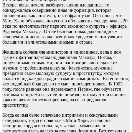
Вскоре, когда начали разбирать архивные данные, то
обнаружилась совершенно иная информация, которая
опровергала как англичан, так и французов. Оказалось, что
Мата Хари обучалась искусство обольщения еще до начала 20
века по настоятельству первого законного супруга – офицера
Рудольфа Маклауда. Он не был настолько дальновидным
человеком, и использовал жену, как средство манипуляции
большими и влиятельными людьми в стране.
Женщина соблазняла министров и чиновников, вела в дом,
где их с фотоаппаратом подлавливал Маклауд. Потом, с
полученными снимками, они шантажировали недалеких
мужчин с требованием выкупа. Фактически, мужчина
превратил свою молодую супругу в проститутку, которая
ложится под каждого ради создания компромата. Естественно,
что подобный брак долго не смог просуществовать. В 1903
году, после развода она переезжает в Париж, где обучается
основам танца. Но и тут ей не повезло, потому что излишняя
красота автоматически превращала ее в продажную
проститутку.
Когда ее имя было запачкано интригами и сексуальными
скандалами, тогда и появилась Мата Хари. Загадочная
женщина, гордая и сильная, чья слава моментально
распространилась далеко за пределы Франции. Вот тут она и