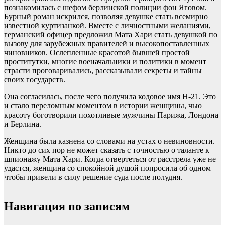
познакомилась с шефом берлинской полиции фон Яговом.
Бурный роман искрился, позволяя девушке стать всемирно
известной куртизанкой. Вместе с личностными желаниями,
германский офицер предложил Мата Хари стать девушкой по
вызову для зарубежных правителей и высокопоставленных
чиновников. Ослепленные красотой бывшей простой
проститутки, многие военачальники и политики в момент
страсти проговаривались, рассказывали секреты и тайны
своих государств.
Она согласилась, после чего получила кодовое имя Н-21. Это
и стало переломным моментом в истории женщины, чью
красоту боготворили похотливые мужчины Парижа, Лондона
и Берлина.
Женщина была казнена со словами на устах о невиновности.
Никто до сих пор не может сказать с точностью о таланте к
шпионажу Мата Хари. Когда отвертеться от расстрела уже не
удастся, женщина со спокойной душой попросила об одном —
чтобы привели в силу решение суда после полудня.
Навигация по записям