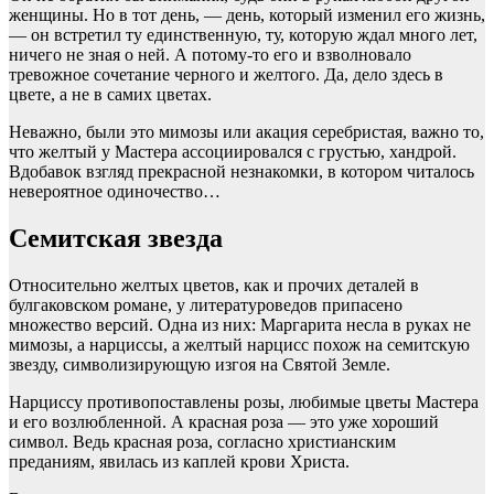
женщины. Но в тот день, — день, который изменил его жизнь,
— он встретил ту единственную, ту, которую ждал много лет,
ничего не зная о ней. А потому-то его и взволновало
тревожное сочетание черного и желтого. Да, дело здесь в
цвете, а не в самих цветах.
Неважно, были это мимозы или акация серебристая, важно то,
что желтый у Мастера ассоциировался с грустью, хандрой.
Вдобавок взгляд прекрасной незнакомки, в котором читалось
невероятное одиночество…
Семитская звезда
Относительно желтых цветов, как и прочих деталей в
булгаковском романе, у литературоведов припасено
множество версий. Одна из них: Маргарита несла в руках не
мимозы, а нарциссы, а желтый нарцисс похож на семитскую
звезду, символизирующую изгоя на Святой Земле.
Нарциссу противопоставлены розы, любимые цветы Мастера
и его возлюбленной. А красная роза — это уже хороший
символ. Ведь красная роза, согласно христианским
преданиям, явилась из каплей крови Христа.