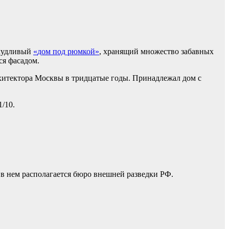
ичудливый
«
дом под рюмкой
»
, хранящий множество забавных
я фасадом.
хитектора Москвы в тридцатые годы. Принадлежал дом с
/10.
 в
нем
располагается бюро внешней разведки РФ.