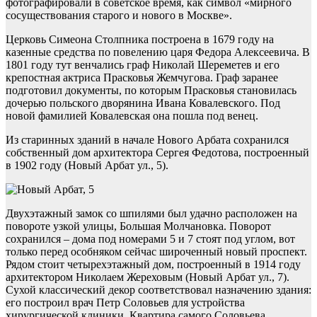
фотографировали в советское время, как символ «мирного
сосуществования старого и нового в Москве».
Церковь Симеона Столпника построена в 1679 году на
казенные средства по повелению царя Федора Алексеевича. В
1801 году тут венчались граф Николай Шереметев и его
крепостная актриса Прасковья Жемчугова. Граф заранее
подготовил документы, по которым Прасковья становилась
дочерью польского дворянина Ивана Ковалевского. Под
новой фамилией Ковалевская она пошла под венец.
Из старинных зданий в начале Нового Арбата сохранился
собственный дом архитектора Сергея Федотова, построенный
в 1902 году (Новый Арбат ул., 5).
Двухэтажный замок со шпилями был удачно расположен на
повороте узкой улицы, Большая Молчановка. Поворот
сохранился – дома под номерами 5 и 7 стоят под углом, вот
только перед особняком сейчас широченный новый проспект.
Рядом стоит четырехэтажный дом, построенный в 1914 году
архитектором Николаем Жереховым (Новый Арбат ул., 7).
Сухой классический декор соответствовал назначению здания:
его построил врач Петр Соловьев для устройства
хирургической клиники. Квартира самого Соловьева