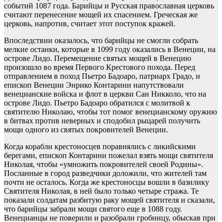
событий 1087 года. Барийцы и Русская православная церковь
считают перенесение мощей их спасением. Греческая же
церковь, напротив, считает этот поступок кражей.
Впоследствии оказалось, что барийцы не смогли собрать
мелкие останки, которые в 1099 году оказались в Венеции, на
острове Лидо. Перемещение святых мощей в Венецию
произошло во время Первого Крестового похода. Перед
отправлением в поход Пьетро Бадоаро, патриарх Градо, и
епископ Венеции Энрико Контарини напутствовали
венецианские войска и флот в церкви Сан Никколо, что на
острове Лидо. Пьетро Бадоаро обратился с молитвой к
святителю Николаю, чтобы тот помог венецианскому оружию
в битвах против неверных и сподобил рыцарей получить
мощи одного из святых покровителей Венеции.
Когда корабли крестоносцев поравнялись с ликийскими
берегами, епископ Контарини пожелал взять мощи святителя
Николая, чтобы «умножить покровителей своей Родины».
Посланные в город разведчики доложили, что жителей там
почти не осталось. Когда же крестоносцы вошли в базилику
Святителя Николая, в ней было только четыре стража. Те
показали солдатам разбитую раку мощей святителя и сказали,
что барийцы забрали мощи святого еще в 1088 году.
Венецианцы не поверили и разобрали гробницу, обыскав при