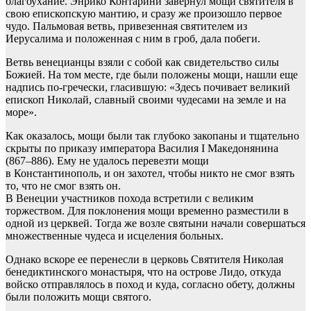
благоухание. Энрико Контарини завернул мощи святителя в
свою епископскую мантию, и сразу же произошло первое
чудо. Пальмовая ветвь, привезенная святителем из
Иерусалима и положенная с ним в гроб, дала побеги.
Ветвь венецианцы взяли с собой как свидетельство силы
Божией. На том месте, где были положены мощи, нашли еще
надпись по-гречески, гласившую: «Здесь почивает великий
епископ Николай, славный своими чудесами на земле и на
море».
Как оказалось, мощи были так глубоко закопаны и тщательно
скрыты по приказу императора Василия I Македонянина
(867–886). Ему не удалось перевезти мощи
в Константинополь, и он захотел, чтобы никто не смог взять
то, что не смог взять он.
В Венеции участников похода встретили с великим
торжеством. Для поклонения мощи временно разместили в
одной из церквей. Тогда же возле святыни начали совершаться
множественные чудеса и исцеления больных.
Однако вскоре ее перенесли в церковь Святителя Николая
бенедиктинского монастыря, что на острове Лидо, откуда
войско отправлялось в поход и куда, согласно обету, должны
были положить мощи святого.