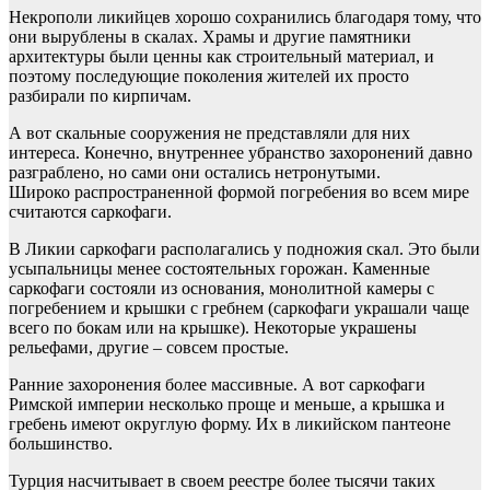
Некрополи ликийцев хорошо сохранились благодаря тому, что
они вырублены в скалах. Храмы и другие памятники
архитектуры были ценны как строительный материал, и
поэтому последующие поколения жителей их просто
разбирали по кирпичам.
А вот скальные сооружения не представляли для них
интереса. Конечно, внутреннее убранство захоронений давно
разграблено, но сами они остались нетронутыми.
Широко распространенной формой погребения во всем мире
считаются саркофаги.
В Ликии саркофаги располагались у подножия скал. Это были
усыпальницы менее состоятельных горожан. Каменные
саркофаги состояли из основания, монолитной камеры с
погребением и крышки с гребнем (саркофаги украшали чаще
всего по бокам или на крышке). Некоторые украшены
рельефами, другие – совсем простые.
Ранние захоронения более массивные. А вот саркофаги
Римской империи несколько проще и меньше, а крышка и
гребень имеют округлую форму. Их в ликийском пантеоне
большинство.
Турция насчитывает в своем реестре более тысячи таких