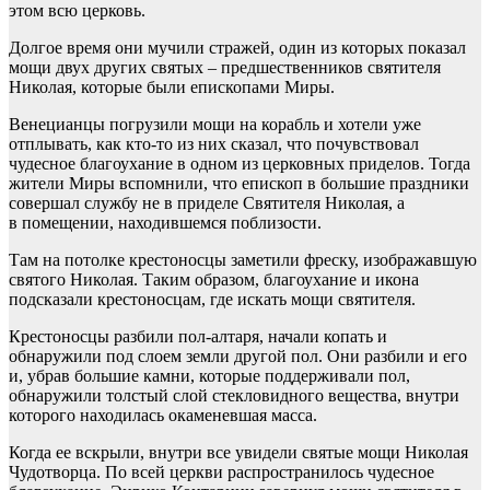
этом всю церковь.
Долгое время они мучили стражей, один из которых показал
мощи двух других святых – предшественников святителя
Николая, которые были епископами Миры.
Венецианцы погрузили мощи на корабль и хотели уже
отплывать, как кто-то из них сказал, что почувствовал
чудесное благоухание в одном из церковных приделов. Тогда
жители Миры вспомнили, что епископ в большие праздники
совершал службу не в приделе Святителя Николая, а
в помещении, находившемся поблизости.
Там на потолке крестоносцы заметили фреску, изображавшую
святого Николая. Таким образом, благоухание и икона
подсказали крестоносцам, где искать мощи святителя.
Крестоносцы разбили пол-алтаря, начали копать и
обнаружили под слоем земли другой пол. Они разбили и его
и, убрав большие камни, которые поддерживали пол,
обнаружили толстый слой стекловидного вещества, внутри
которого находилась окаменевшая масса.
Когда ее вскрыли, внутри все увидели святые мощи Николая
Чудотворца. По всей церкви распространилось чудесное