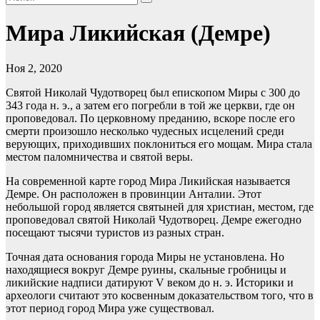
Мира Ликийская (Демре)
Ноя 2, 2020
Святой Николай Чудотворец был епископом Миры с 300 до
343 года н. э., а затем его погребли в той же церкви, где он
проповедовал. По церковному преданию, вскоре после его
смерти произошло несколько чудесных исцелений среди
верующих, приходивших поклониться его мощам. Мира стала
местом паломничества и святой веры.
На современной карте город Мира Ликийская называется
Демре. Он расположен в провинции Анталии. Этот
небольшой город является святыней для христиан, местом, где
проповедовал святой Николай Чудотворец. Демре ежегодно
посещают тысячи туристов из разных стран.
Точная дата основания города Миры не установлена. Но
находящиеся вокруг Демре руины, скальные гробницы и
ликийские надписи датируют V веком до н. э. Историки и
археологи считают это косвенным доказательством того, что в
этот период город Мира уже существовал.