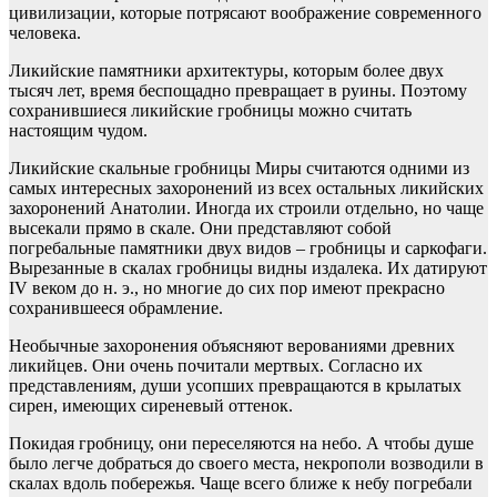
цивилизации, которые потрясают воображение современного
человека.
Ликийские памятники архитектуры, которым более двух
тысяч лет, время беспощадно превращает в руины. Поэтому
сохранившиеся ликийские гробницы можно считать
настоящим чудом.
Ликийские скальные гробницы Миры считаются одними из
самых интересных захоронений из всех остальных ликийских
захоронений Анатолии. Иногда их строили отдельно, но чаще
высекали прямо в скале. Они представляют собой
погребальные памятники двух видов – гробницы и саркофаги.
Вырезанные в скалах гробницы видны издалека. Их датируют
IV веком до н. э., но многие до сих пор имеют прекрасно
сохранившееся обрамление.
Необычные захоронения объясняют верованиями древних
ликийцев. Они очень почитали мертвых. Согласно их
представлениям, души усопших превращаются в крылатых
сирен, имеющих сиреневый оттенок.
Покидая гробницу, они переселяются на небо. А чтобы душе
было легче добраться до своего места, некрополи возводили в
скалах вдоль побережья. Чаще всего ближе к небу погребали