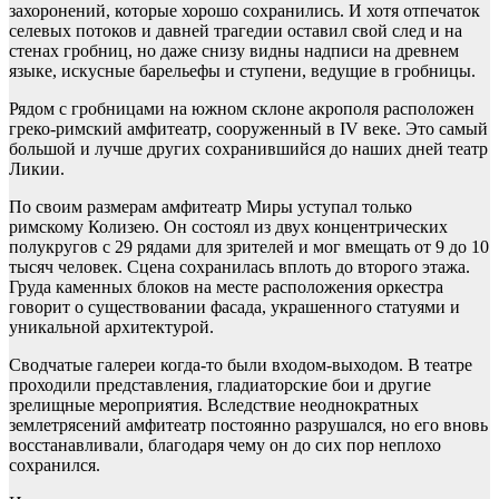
захоронений, которые хорошо сохранились. И хотя отпечаток
селевых потоков и давней трагедии оставил свой след и на
стенах гробниц, но даже снизу видны надписи на древнем
языке, искусные барельефы и ступени, ведущие в гробницы.
Рядом с гробницами на южном склоне акрополя расположен
греко-римский амфитеатр, сооруженный в IV веке. Это самый
большой и лучше других сохранившийся до наших дней театр
Ликии.
По своим размерам амфитеатр Миры уступал только
римскому Колизею. Он состоял из двух концентрических
полукругов с 29 рядами для зрителей и мог вмещать от 9 до 10
тысяч человек. Сцена сохранилась вплоть до второго этажа.
Груда каменных блоков на месте расположения оркестра
говорит о существовании фасада, украшенного статуями и
уникальной архитектурой.
Сводчатые галереи когда-то были входом-выходом. В театре
проходили представления, гладиаторские бои и другие
зрелищные мероприятия. Вследствие неоднократных
землетрясений амфитеатр постоянно разрушался, но его вновь
восстанавливали, благодаря чему он до сих пор неплохо
сохранился.