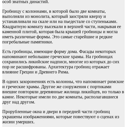
особ знатных династий.
Гробницу с колоннами, в которой было две комнаты,
выполняли из монолита, который заостряли кверху и
устанавливали на скале или на пьедестале со ступеньками.
Квадратную комнату высекали в верхней части, накрывая ее
каменной плитой, которая была крышей гробницы и могла
иметь различные формы. Это самые старейшие и редкие
погребальные памятники.
Есть гробницы, имеющие форму дома. Фасады некоторых
напоминают небольшие греческие храмы. На гробницах
сохранились ликийские надписи, многие из которых до сих
пор не расшифрованы. Архитектура гробниц отражает
влияние Греции и Древнего Рима.
В одних захоронениях есть колонны, что напоминает римские
и греческие храмы. Другие же сооружения с портиками
внешне повторяли деревянные жилища ликийцев, но только в
камне. Некоторые имели по две комнаты, располагавшиеся
друг над другом.
Прорубленные окна и двери в передней части гробниц
украшены изображениями, которые повествуют о сценах из
жизни умерших.