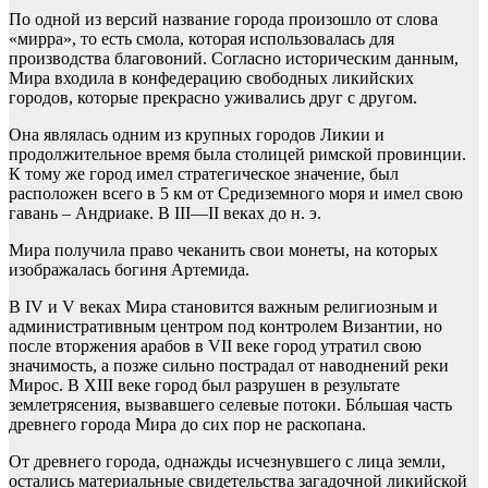
По одной из версий название города произошло от слова
«мирра», то есть смола, которая использовалась для
производства благовоний. Согласно историческим данным,
Мира входила в конфедерацию свободных ликийских
городов, которые прекрасно уживались друг с другом.
Она являлась одним из крупных городов Ликии и
продолжительное время была столицей римской провинции.
К тому же город имел стратегическое значение, был
расположен всего в 5 км от Средиземного моря и имел свою
гавань – Андриаке. В ІІІ—ІІ веках до н. э.
Мира получила право чеканить свои монеты, на которых
изображалась богиня Артемида.
В IV и V веках Мира становится важным религиозным и
административным центром под контролем Византии, но
после вторжения арабов в VII веке город утратил свою
значимость, а позже сильно пострадал от наводнений реки
Мирос. В XIII веке город был разрушен в результате
землетрясения, вызвавшего селевые потоки. Бóльшая часть
древнего города Мира до сих пор не раскопана.
От древнего города, однажды исчезнувшего с лица земли,
остались материальные свидетельства загадочной ликийской