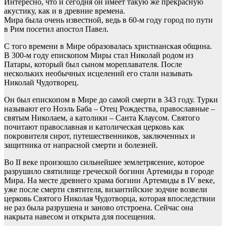
Интересно, что и сегодня он имеет такую же прекрасную
акустику, как и в древние времена.
Мира была очень известной, ведь в 60-м году город по пути
в Рим посетил апостол Павел.
С того времени в Мире образовалась христианская община.
В 300-м году епископом Миры стал Николай родом из
Патары, который был сыном мореплавателя. После
нескольких необычных исцелений его стали называть
Николай Чудотворец.
Он был епископом в Мире до самой смерти в 343 году. Турки
называют его Ноэль Баба – Отец Рождества, православные –
святым Николаем, а католики – Санта Клаусом. Святого
почитают православная и католическая церковь как
покровителя сирот, путешественников, заключенных и
защитника от напрасной смерти и болезней.
Во ІІ веке произошло сильнейшее землетрясение, которое
разрушило святилище греческой богини Артемиды в городе
Мира. На месте древнего храма богини Артемиды в IV веке,
уже после смерти святителя, византийские зодчие возвели
церковь Святого Николая Чудотворца, которая впоследствии
не раз была разрушена и заново отстроена. Сейчас она
накрыта навесом и открыта для посещения.