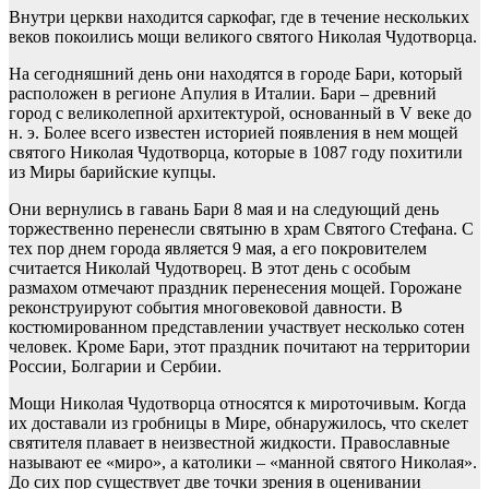
Внутри церкви находится саркофаг, где в течение нескольких
веков покоились мощи великого святого Николая Чудотворца.
На сегодняшний день они находятся в городе Бари, который
расположен в регионе Апулия в Италии. Бари – древний
город с великолепной архитектурой, основанный в V веке до
н. э. Более всего известен историей появления в нем мощей
святого Николая Чудотворца, которые в 1087 году похитили
из Миры барийские купцы.
Они вернулись в гавань Бари 8 мая и на следующий день
торжественно перенесли святыню в храм Святого Стефана. С
тех пор днем города является 9 мая, а его покровителем
считается Николай Чудотворец. В этот день с особым
размахом отмечают праздник перенесения мощей. Горожане
реконструируют события многовековой давности. В
костюмированном представлении участвует несколько сотен
человек. Кроме Бари, этот праздник почитают на территории
России, Болгарии и Сербии.
Мощи Николая Чудотворца относятся к мироточивым. Когда
их доставали из гробницы в Мире, обнаружилось, что скелет
святителя плавает в неизвестной жидкости. Православные
называют ее «миро», а католики – «манной святого Николая».
До сих пор существует две точки зрения в оценивании