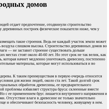
родных домов
юдей отдает предпочтение, отодвинули строительство
 у деревянных построек физические показатели ниже, чем у
змещать такие строения. Ведь не каждый участок земли может
ь воздуха слишком высока. Строительство деревянных домов во
аги — не заставит строение существовать дольше
 местах стоят около 40-60 лет. Но этот срок не так велик, как
нь, которая начнет медленно уничтожать древесину, постепенно
ительные материалы, которые могут использоваться и во
ерева. К таким преимуществам в первую очередь относится
условия для жизни людей, около ста лет. Такой долгий срок
пециальных обработок древесины, ее предварительного
ой проблемы избавляет структура бруса: склеенные вместе
. Но с ее применением брус лишается внутреннего напряжения и
. Отсутствие влаги в древесине не только значительно
 еще и обеспечивают безопасность человеку, живущему в нем.