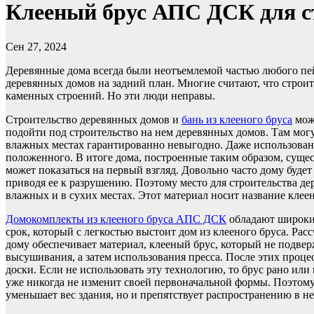
Клееный брус АПС ДСК для с
Сен 27, 2024
Деревянные дома всегда были неотъемлемой частью любого пе
деревянных домов на задний план. Многие считают, что строит
каменных строений. Но эти люди неправы.
Строительство деревянных домов и
бань из клееного бруса
може
подойти под строительство на нем деревянных домов. Там мог
влажных местах гарантированно невыгодно. Даже использовани
положенного. В итоге дома, построенные таким образом, существ
может показаться на первый взгляд. Довольно часто дому будет 
приводя ее к разрушению. Поэтому место для строительства де
влажных и в сухих местах. Этот материал носит название клее
Домокомплекты из клееного бруса АПС ДСК
обладают широким
срок, который с легкостью выстоит дом из клееного бруса. Расс
дому обеспечивает материал, клееный брус, который не подвер
высушивания, а затем использования пресса. После этих проце
доски. Если не использовать эту технологию, то брус рано ил
уже никогда не изменит своей первоначальной формы. Поэтом
уменьшает вес здания, но и препятствует распространению в н