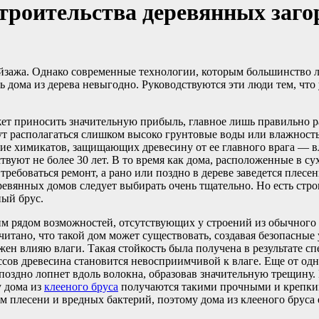
троительства деревянных заго
йзажа. Однако современные технологии, которым большинство л
ь дома из дерева невыгодно. Руководствуются эти люди тем, что
т приносить значительную прибыль, главное лишь правильно ра
ут располагаться слишком высоко грунтовые воды или влажност
е химикатов, защищающих древесину от ее главного врага — вл
уют не более 30 лет. В то время как дома, расположенные в сухих
требоваться ремонт, а рано или поздно в дереве заведется плесе
ревянных домов следует выбирать очень тщательно. Но есть стро
ный брус.
 рядом возможностей, отсутствующих у строений из обычного д
читано, что такой дом может существовать, создавая безопасные 
жен влияю влаги. Такая стойкость была получена в результате с
ссов древесина становится невосприимчивой к влаге. Еще от одн
и поздно лопнет вдоль волокна, образовав значительную трещину
у дома из
клееного бруса
получаются такими прочными и крепкими
ем плесени и вредных бактерий, поэтому дома из клееного бруса