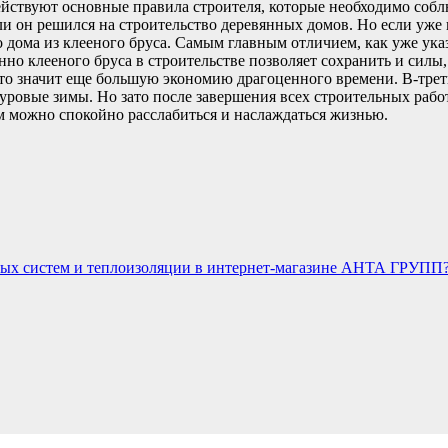
 действуют основные правила строителя, которые необходимо соб
и он решился на строительство деревянных домов. Но если уже в
 дома из клееного бруса. Самым главным отличием, как уже указ
но клееного бруса в строительстве позволяет сохранить и силы,
а это значит еще большую экономию драгоценного времени. В-тре
суровые зимы. Но зато после завершения всех строительных рабо
м можно спокойно расслабиться и наслаждаться жизнью.
рных систем и теплоизоляции в интернет-магазине АНТА ГРУПП