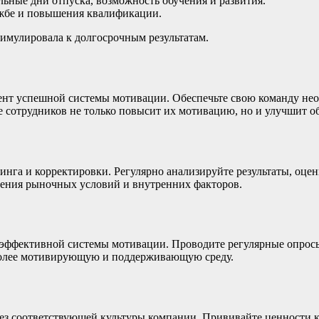
ьные дни отпуска, возможность обучения и развития.
жбе и повышения квалификации.
имулировала к долгосрочным результатам.
мент успешной системы мотивации. Обеспечьте свою команду н
 сотрудников не только повысит их мотивацию, но и улучшит о
га и корректировки. Регулярно анализируйте результаты, оцени
енения рыночных условий и внутренних факторов.
 эффективной системы мотивации. Проводите регулярные опросы 
 более мотивирующую и поддерживающую среду.
з соответствующей культуры компании. Прививайте ценности ко