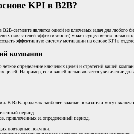
основе KPI в B2B?
 B2B-сегменте является одной из ключевых задач для любого б
евых показателей эффективности) может существенно повысить п
создать эффективную систему мотивации на основе KPI в отдел
гий компании
о четкое определение ключевых целей и стратегий вашей компан
х целей. Например, если вашей целью является увеличение доли
ии. В B2B-продажах наиболее важные показатели могут включат
деленный период.
в, привлеченных за определенный период.
щих повторные покупки.