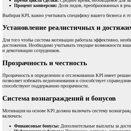
Время цикла сделки:
Среднее время, необходимое для за
Процент конверсии:
Доля лидов, преобразованных в реа
Выбирая KPI, важно учитывать специфику вашего бизнеса и эт
Установление реалистичных и достижи
Для того чтобы система мотивации работала эффективно, нео
достижения. Необходимо учитывать текущие возможности ваше
и демотивации сотрудников.
Прозрачность и честность
Прозрачность в определении и отслеживании KPI имеет решающ
позволяет избежать недопонимания и способствует справедлив
способствуют поддержанию прозрачности.
Система вознаграждений и бонусов
Мотивация на основе KPI должна включать систему вознагражд
включать:
Финансовые бонусы:
Дополнительные выплаты за дости