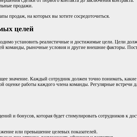
вершения сделки от первого контакта до заключения контракта.
льные продажи.
апы продаж, на которых вы хотите сосредоточиться.
мых целей
бходимо установить реалистичные и достижимые цели. Цели дол
й команды, рыночные условия и другие внешние факторы. Пост
ее значение. Каждый сотрудник должен точно понимать, какие 
ой оценке работы каждого члена команды. Регулярные встречи д
ений и бонусов, которая будет стимулировать сотрудников к д
жение или превышение целевых показателей.