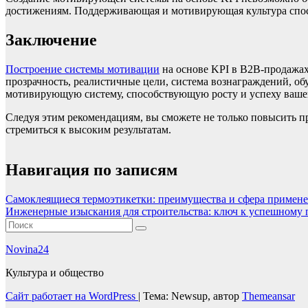
достижениям. Поддерживающая и мотивирующая культура спосо
Заключение
Построение системы мотивации
на основе KPI в B2B-продажах
прозрачность, реалистичные цели, система вознаграждений, об
мотивирующую систему, способствующую росту и успеху вашег
Следуя этим рекомендациям, вы сможете не только повысить пр
стремиться к высоким результатам.
Навигация по записям
Самоклеящиеся термоэтикетки: преимущества и сфера примен
Инженерные изыскания для строительства: ключ к успешному
Novina24
Культура и общество
Сайт работает на WordPress
|
Тема: Newsup, автор
Themeansar