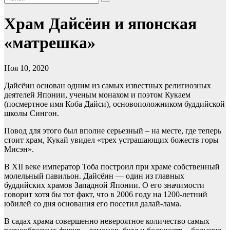
Храм Дайсёин и японская
«матрешка»
Ноя 10, 2020
Дайсёин основан одним из самых известных религиозных
деятелей Японии, ученым монахом и поэтом Кукаем
(посмертное имя Коба Дайси), основоположником буддийской
школы Сингон.
Повод для этого был вполне серьезный – на месте, где теперь
стоит храм, Кукай увидел «трех устрашающих божеств горы
Мисэн».
В XII веке император Тоба построил при храме собственный
молельный павильон. Дайсёин — один из главных
буддийских храмов Западной Японии. О его значимости
говорит хотя бы тот факт, что в 2006 году на 1200-летний
юбилей со дня основания его посетил далай-лама.
В садах храма совершенно невероятное количество самых