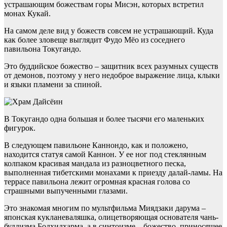
устрашающим божествам горы Мисэн, которых встретил
монах Кукай.
На самом деле вид у божеств совсем не устрашающий. Куда
как более зловеще выглядит Фудо Мёо из соседнего
павильона Токугандо.
Это буддийское божество – защитник всех разумных существ
от демонов, поэтому у него недоброе выражение лица, клыки
и языки пламени за спиной.
В Токугандо одна большая и более тысячи его маленьких
фигурок.
В следующем павильоне Каннондо, как и положено,
находится статуя самой Каннон. У ее ног под стеклянным
колпаком красивая мандала из разноцветного песка,
выполненная тибетскими монахами к приезду далай-ламы. На
террасе павильона лежит огромная красная голова со
страшными выпученными глазами.
Это знакомая многим по мультфильма Миядзаки дарума –
японская кукланеваляшка, олицетворяющая основателя чань-
буддизма Бодхидхарма, а в синтоизме – божество, приносящее