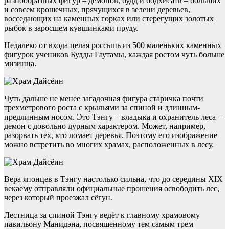
разнообразных фигур – демонов, будд и бодхисатв – больших
и совсем крошечных, прячущихся в зелени деревьев,
восседающих на каменных горках или стерегущих золотых
рыбок в заросшем кувшинками пруду.
Недалеко от входа целая россыпь из 500 маленьких каменных
фигурок учеников Будды Гаутамы, каждая ростом чуть больше
мизинца.
Чуть дальше не менее загадочная фигура старичка почти
трехметрового роста с крыльями за спиной и длинным-
предлинным носом. Это Тэнгу – владыка и охранитель леса –
демон с довольно дурным характером. Может, например,
разорвать тех, кто ломает деревья. Поэтому его изображение
можно встретить во многих храмах, расположенных в лесу.
Вера японцев в Тэнгу настолько сильна, что до середины XIX
векаему отправляли официальные прошения освободить лес,
через который проезжал сёгун.
Лестница за спиной Тэнгу ведёт к главному храмовому
павильону Манидэна, посвященному тем самым трем