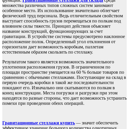
функции.
Гравитационные стеллажи для склада
среди
множества различных типов сложных систем занимают
особенное место. Их использование значительно облегчает
физический труд персонала. Ведь отличительным свойством
выступает способность грузов перемещаться по полкам под
влиянием силы тяжести. Принцип действия объясняет
название конструкций, функционирующих за счет
гравитации. В устройстве системы предусмотрено наклонное
расположение полок. Определенный угол отклонения от
горизонтали дает возможность коробкам, паллетам
естественным образом скользить по стеллажу.
Результатом такого является возможность значительного
уплотнения расположения грузов. В ограниченном по
площади пространстве умещается на 60 % больше товаров по
сравнению с обычными стеллажами. Поступающие на склад в
первую очередь коробки в такой же последовательности
покидают его. Изначально они скатываются по полкам в
конец конструкции. Места погрузки и разгрузки при этом
находятся по разные стороны, что дает возможность устранить
помехи при проведении обеих операций.
Гравитационные стеллажи купить
— значит обеспечить
эффективное хранение большого количества однотипных