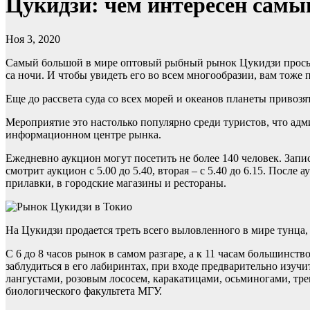
Цукидзи: чем интересен сам
Ноя 3, 2020
Самый большой в мире оптовый рыбный рынок Цукидзи просыпа
са ночи. И чтобы увидеть его во всем многообразии, вам тоже п
Еще до рассвета суда со всех морей и океанов планеты привоз
Мероприятие это настолько популярно среди туристов, что адм
информационном центре рынка.
Ежедневно аукцион могут посетить не более 140 человек. Запис
смотрит аукцион с 5.00 до 5.40, вторая – с 5.40 до 6.15. Посл
прилавки, в городские магазины и рестораны.
На Цукидзи продается треть всего выловленного в мире тунца,
С 6 до 8 часов рынок в самом разгаре, а к 11 часам большинс
заблудиться в его лабиринтах, при входе предварительно изу
лангустами, розовым лососем, каракатицами, осьминогами, тр
биологического факультета МГУ.