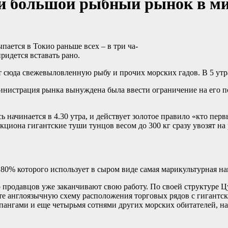
ый большой рыбный рынок в м
ется в Токио раньше всех – в три ча-
ридется вставать рано.
ят сюда свежевыловленную рыбу и прочих морских гадов. В 5 утр
инистрация рынка вынуждена была ввести ограничение на его по
ь начинается в 4.30 утра, и действует золотое правило «кто пе
е аукциона гигантские туши тунцов весом до 300 кг сразу увозят 
 80% которого использует в сыром виде самая марикультурная на
тво продавцов уже заканчивают свою работу. По своей структуре
чите англоязычную схему расположения торговых рядов с гигант
епангами и еще четырьмя сотнями других морских обитателей, н