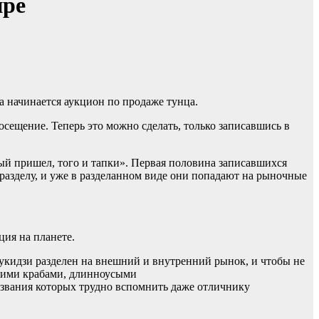
ире
а начинается аукцион по продаже тунца.
сещение. Теперь это можно сделать, только записавшись в
рвый пришел, того и тапки». Первая половина записавшихся
на разделу, и уже в разделанном виде они попадают на рыночные
ция на планете.
 Цукидзи разделен на внешний и внутренний рынок, и чтобы не
скими крабами, длинноусыми
азвания которых трудно вспомнить даже отличнику