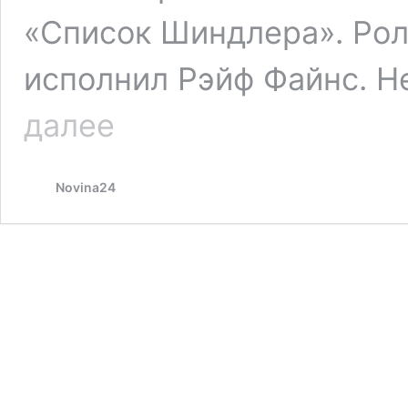
«Список Шиндлера». Рол
исполнил Рэйф Файнс. Н
«Мой
далее
дед
убил
бы
Novina24
меня»:
нацист
Гет,
не
любивший
евреев
и
чернокожих,
сильно
удивился
бы,
увидев